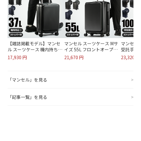
【雑誌掲載モデル】マンセ
マンセル スーツケース Mサ
マンセル 
ル スーツケース 機内持ち込
イズ 55L フロントオープン
受託手荷物
み Sサイズ SS 37L フロント
ポケット ストッパー付き 軽
XL フロ
17,930 円
21,670 円
23,320 円
オープン ポケット ストッパ
量 中型 前開き mansel 0015
パー付き 
ー付き 軽量 前開き mansel
おしゃれ かわいい ブラ...
前開き 横開
0...
「マンセル」を見る
>
「記事一覧」を見る
>