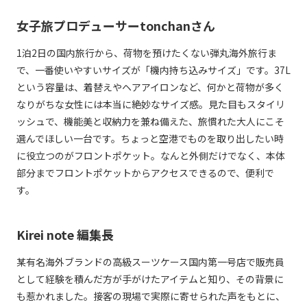
女子旅プロデューサーtonchanさん
1泊2日の国内旅行から、荷物を預けたくない弾丸海外旅行ま
で、一番使いやすいサイズが「機内持ち込みサイズ」です。37L
という容量は、着替えやヘアアイロンなど、何かと荷物が多く
なりがちな女性には本当に絶妙なサイズ感。見た目もスタイリ
ッシュで、機能美と収納力を兼ね備えた、旅慣れた大人にこそ
選んでほしい一台です。ちょっと空港でものを取り出したい時
に役立つのがフロントポケット。なんと外側だけでなく、本体
部分までフロントポケットからアクセスできるので、便利で
す。
Kirei note 編集長
某有名海外ブランドの高級スーツケース国内第一号店で販売員
として経験を積んだ方が手がけたアイテムと知り、その背景に
も惹かれました。接客の現場で実際に寄せられた声をもとに、