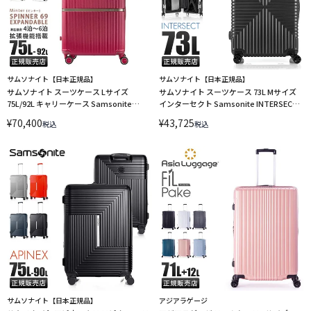
サムソナイト【日本正規品】
サムソナイト【日本正規品】
サムソナイト スーツケース Lサイズ
サムソナイト スーツケース 73L Mサイズ
75L/92L キャリーケース Samsonite
インターセクト Samsonite INTERSECT
Minter SPINNER69 HH5-002 LINECPN
GV5-09002 GV5-41002 GV5-25002
¥
70,400
¥
43,725
税込
税込
LINECPN
サムソナイト【日本正規品】
アジアラゲージ