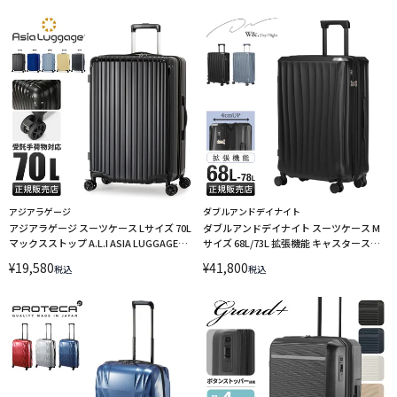
LINECPN
アジアラゲージ
ダブルアンドデイナイト
アジアラゲージ スーツケース Lサイズ 70L
ダブルアンドデイナイト スーツケース M
マックスストップ A.L.I ASIA LUGGAGE
サイズ 68L/73L 拡張機能 キャスタースト
MAXsTOP MAXSTOP-24 LINECPN
ッパー スオラ W＆.Day/Night w-09102
¥
19,580
¥
41,800
税込
税込