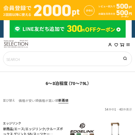
6～8泊程度（70～79L）
新着順
並び替え
価格が安い順
価格が高い順
54
件中
1
-
40
件表示
エッジリンク
新商品/エース/エッジリンク/クルーズボ
ックス グリント SB/スーツケー