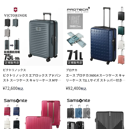
LINECPN
ビクトリノックス
プロテカ
ビクトリノックス エアロックス アドバン
エース プロテカ 360G4 スーツケース キャ
スト スーツケース キャリーケース Mサイ
リーケース 71L Lサイズ ストッパー付き
ズ 75L/90L 拡張機能付き Victorinox
ACE PROTeCA 360-G4 02423
¥
72,600
¥
92,400
税込
税込
AIROX ADVANCED