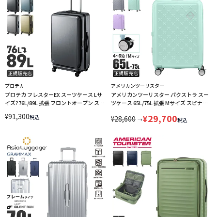
プロテカ
アメリカンツーリスター
プロテカ フレスターEX スーツケース Lサ
アメリカンツーリスター パクストラ スー
イズ?76L/89L 拡張 フロントオープン スト
ツケース 65L/75L 拡張 Mサイズ スピナー
ッパー PROTeCA FRESTAR EX 01553
66 ブックオープン ストッパー
¥
91,300
¥
29,700
税込
¥
28,600
AmericanTourister PAXTRA LINECPN
→
税込