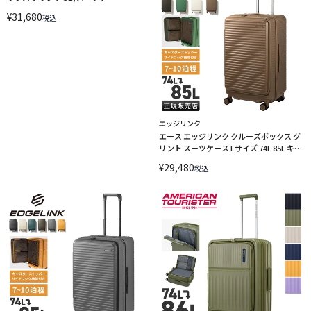
ス/74L/EX【edgelink-09392】
¥
31,680
税込
エッジリンク
エース エッジリンク クルーズボックス グ
リント スーツケース Lサイズ 74L 85L キャ
リーケース ACE EDGELINK CRUZBOX
¥
29,480
税込
GLINT edgelink-09146