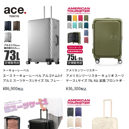
EXPANDABLE LINECPN
EXPANDABLE LINECPN
トーキョーレーベル
アメリカンツーリスター
エース トーキョーレーベル アルゴナム3-F
アメリカンツーリスター キュリオ スーツ
アルミ スーツケース Lサイズ 73L フレーム
ケース Lサイズ 75L 91L 拡張 フロントオー
タイプ ace.TOKYO Algonam3-F 05502
プン AmericanTourister CURIO LINECPN
¥
86,900
¥
36,300
税込
税込