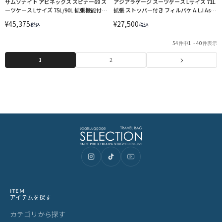
サムソナイト アピネックス スピナー69 ス
アジアラゲージ スーツケース Lサイズ 71L
ーツケース Lサイズ 75L/90L 拡張機能付き
拡張 ストッパー付き フィルパケ A.L.I Asia
ストッパー付き Samsonite APINEX
Luggage FiLPake ali-6060-24w キャリー
¥
45,375
¥
27,500
税込
税込
SPINNER 69/20 EX hk6-006 キャリーケー
ケース LINECPN
ス LINECPN
54
件中
1
-
40
件表示
1
2
ITEM
アイテムを探す
カテゴリから探す