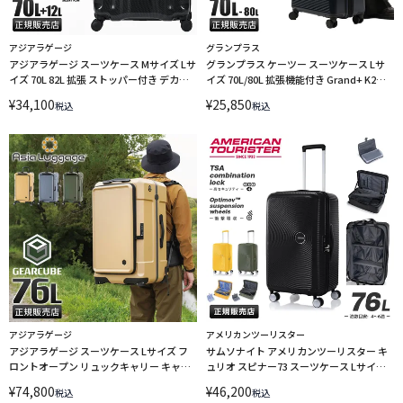
アジアラゲージ
グランプラス
アジアラゲージ スーツケース Mサイズ Lサ
グランプラス ケーツー スーツケース Lサ
イズ 70L 82L 拡張 ストッパー付き デカか
イズ 70L/80L 拡張機能付き Grand+ K2
るEdge A.L.I Asia Luggage ALI-089-24W
ground-k2-m キャリーケース
¥
34,100
¥
25,850
税込
税込
キャリーケース LINECPN
アジアラゲージ
アメリカンツーリスター
アジアラゲージ スーツケース Lサイズ フ
サムソナイト アメリカンツーリスター キ
ロントオープン リュックキャリー キャリ
ュリオ スピナー73 スーツケース Lサイズ
ーリュック 横開き Asia Luggage
American Tourister CURIO ao8-049 キャ
¥
74,800
¥
46,200
税込
税込
GEARCUBE GC-25 キャリーケース
リーケース LINECPN