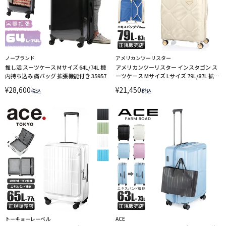
ノーブランド
アメリカンツーリスター
推し活 スーツケース Mサイズ 64L/74L 機
アメリカンツーリスター インスタゴン ス
内持ち込み 痛バッグ 拡張機能付き 35957
ーツケース Mサイズ Lサイズ 79L/87L 拡張
機能付き USBポート付き
¥
28,600
¥
21,450
税込
税込
AmericanTourister INSTAGON LINECPN
トーキョーレーベル
ACE