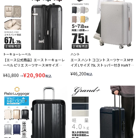
トーキョーレーベル
ハント
【エース公式商品】エース トーキョーレ
エース ハント ココント スーツケース Mサ
ーベル ピリエ スーツケース Mサイズ
イズ Lサイズ 75L ストッパー付き HaNT
67L/79L 拡張機能付き ストッパー付き
KOKONT 05515 キャリーケース
¥
46,200
¥
20,900
税込
¥
41,800
ace. TOKYO LABEL 05703【在庫限り】
→
税込
LINECPN