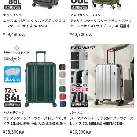
エッジリンク
アメリカンツーリスター
エース エッジリンク クルーズボックス ス
アメリカンツーリスター トラント スーツ
ーツケース Lサイズ 74L 85L ACE
ケース Mサイズ Lサイズ 72L/84L 軽量 中型
EDGELINK CRUZBOX edge-05806
大型 拡張機能 フロントオープン ストッパ
¥
29,480
¥
40,700
税込
税込
ー 4輪 双輪 キャリーケース
AmericanTourister TRANTO UQ8-88002
アジアラゲージ
バーマス
アジアラゲージ スーツケース Mサイズ Lサ
バーマス ヘリテージ3 60544 スーツケース
イズ 72L/84L 軽量 中型 大型 拡張機能 静音
Lサイズ 70L BERMAS HERITAGE III
キャスター ストッパー 4輪 双輪 A.L.I Asia
LINECPN
¥
38,500
¥
36,300
税込
税込
Luggage デカかるEdge2 ALI-090-24W