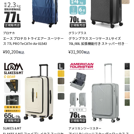
プロテカ
グランプラス
エース プロテカ トライエアー スーツケー
グランプラス スーツケース Lサイズ
ス 77L PROTeCATri-Air 01543
70L/80L 拡張機能付き ストッパー付き
GRAND＋ K2 K2B-M
¥
90,200
¥
31,900
税込
税込
5LAKES＆MT
アメリカンツーリスター
5LAKES＆MT ファイブレイクス スーツケ
アメリカンツーリスター ヴェロックス ス