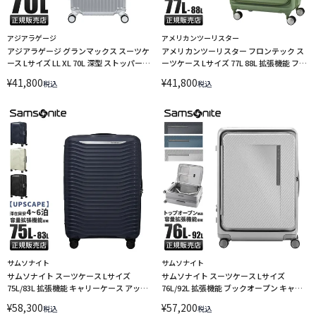
アジアラゲージ
アメリカンツーリスター
アジアラゲージ グランマックス スーツケ
アメリカンツーリスター フロンテック ス
ース Lサイズ LL XL 70L 深型 ストッパー付
ーツケース Lサイズ 77L 88L 拡張機能 フロ
き Asia Luggage Inc. A.L.I GRANMAX GM-
ントオープン AmericanTourister
¥
41,800
¥
41,800
税込
税込
056-25 LINECPN
FRONTEC HJ3-008 LINECPN
サムソナイト
サムソナイト
サムソナイト スーツケース Lサイズ
サムソナイト スーツケース Lサイズ
75L/83L 拡張機能 キャリーケース アップ
76L/92L 拡張機能 ブックオープン キャリ
スケープ スピナー68 エキスパンダブル
ーケース ジップリックスFT スピナー68 エ
¥
58,300
¥
57,200
税込
税込
Samsonite UPSCAPE SPINNER 68
キスパンダブル Samsonite SPINNER 68