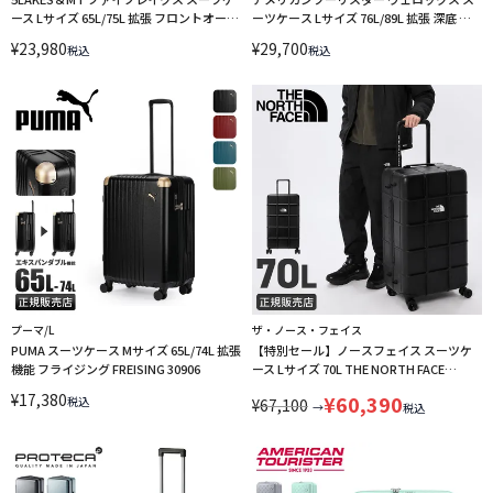
ース Lサイズ 65L/75L 拡張 フロントオープ
ーツケース Lサイズ 76L/89L 拡張 深底 ブ
ン ストッパー C-GEAR 310-4022
ックトオープン ストッパー
¥
23,980
¥
29,700
税込
税込
AmericanTourister UN8-003
プーマ/L
ザ・ノース・フェイス
PUMA スーツケース Mサイズ 65L/74L 拡張
【特別セール】ノースフェイス スーツケ
機能 フライジング FREISING 30906
ース Lサイズ 70L THE NORTH FACE
URBAN EXPLORATION NM32366
¥
17,380
¥
60,390
税込
¥
67,100
→
税込