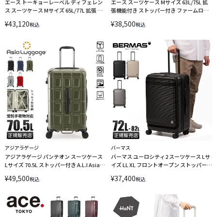
エース トーキョーレーベル ディフェレン
エース スーツケース Mサイズ 63L/75L 拡
ス スーツケース Mサイズ 65L/77L 拡張 片
張機能付き ストッパー付き ファームロー
開き フロントオープン ストッパー ACE
ド ACE Farm Road ace-05892 LINECPN
¥
43,120
¥
38,500
税込
税込
05723
アジアラゲージ
バーマス
アジアラゲージ パンテオン スーツケース
バーマス ユーロシティ2 スーツケース Lサ
Lサイズ 70.5L ストッパー付き A.L.I Asia
イズ LL XL フロントオープン ストッパー付
Luggage Inc. PANTHEON PTB-2008-M
き 拡張機能付き USBポート付き BERMAS
¥
49,500
¥
37,400
税込
税込
LINECPN
EURO CITY 2 bermas-60297 LINECPN