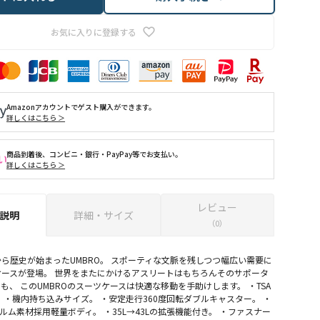
お気に入りに登録する
Amazonアカウントでゲスト購入ができます。
詳しくはこちら ＞
商品到着後、コンビニ・銀行・PayPay等でお支払い。
詳しくはこちら ＞
レビュー
説明
詳細・サイズ
（0）
ら歴史が始まったUMBRO。 スポーティな文脈を残しつつ幅広い需要に
ースが登場。 世界をまたにかけるアスリートはもちろんそのサポータ
も、 このUMBROのスーツケースは快適な移動を手助けします。 ・TSA
 ・機内持ち込みサイズ。 ・安定走行360度回転ダブルキャスター。 ・
ィルム素材採用軽量ボディ。 ・35L→43Lの拡張機能付き。 ・ファスナー