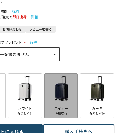
元
ト獲得
詳細
のご注文で
即日出荷
詳細
お問い合わせ
レビューを書く
稿でプレゼント
詳細
(
必
須
)
ホワイト
ネイビー
カーキ
残りわずか
在庫切れ
残りわずか
ートに入れる
購入手続きへ