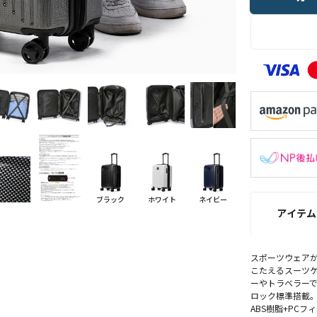
ブラック
ホワイト
ネイビー
アイテム
スポーツウェアか
こたえるスーツケ
ーやトラベラーで
ロック標準搭載。
ABS樹脂+PCフ