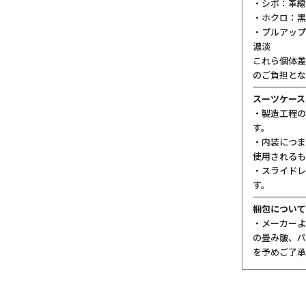
・シボ：革線
・ホクロ：黒
・プルアップ
濃淡
これら個体差
のご負担とな
スーツケース
・製造工程の
す。
・内装につま
使用されるも
・スライドレ
す。
梱包について
・メーカーよ
の畳み皺、パ
を予めご了承