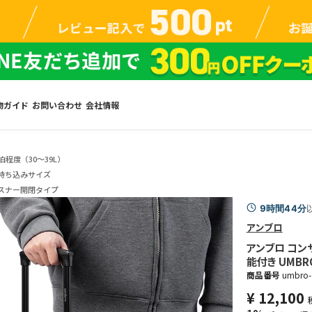
物ガイド
お問い合わせ
会社情報
泊程度（30～39L）
持ち込みサイズ
スナー開閉タイプ
9時間44分
アンブロ
アンブロ コンサ
能付き UMBRO
商品番号
umbro-
¥
12,100