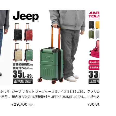
94L/1
ジープ サミット スーツケース Sサイズ SS 35L/39L
アメリカンツーリス
【在庫限
機内持ち込み 拡張機能付き JEEP SUMMIT J02742
内持ち込み Sサイズ S
801 LINECPN
プン AmericanTouri
29,700
30,800
¥
¥
(税込)
(税込)