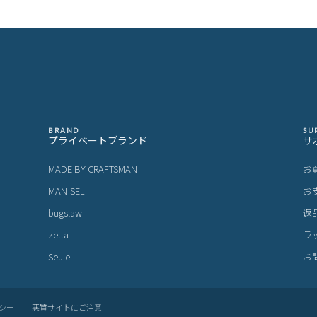
BRAND
SU
プライベートブランド
サ
MADE BY CRAFTSMAN
お
MAN-SEL
お
bugslaw
返
zetta
ラ
Seule
お
シー
悪質サイトにご注意