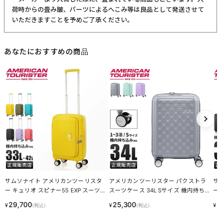
荷時からの畳み皺、パーツによるへこみ等は良品として発送させて
いただきますことを予めご了承ください。
あなたにおすすめの商品
サムソナイト アメリカンツーリスタ
アメリカンツーリスター パクストラ
サ
ー キュリオ スピナー55 EXP スーツケ
スーツケース 34L Sサイズ 機内持ち込
ー
ース 機内持ち込み Sサイズ SS 33L/42
み スピナー55 ブックオープン ストッ
機
29,700
25,300
2
¥
¥
¥
(税込)
(税込)
L 拡張機能 フロントオープン ブック
パー AmericanTourister PAXTRA LINE
ト
オープン Samsonite American Tourist
CPN
ボッ