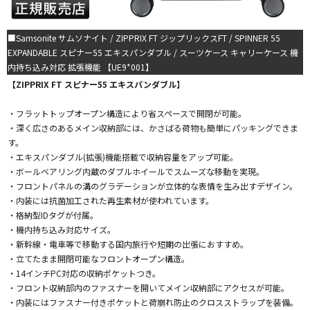
■Samsonite サムソナイト / ZIPPRIX FT ジップリックスFT / SPINNER 55
EXPANDABLE スピナー55 エキスパンダブル / スーツケース キャリーケース 機
内持ち込み対応 拡張機能 【UE9*001】
【ZIPPRIX FT スピナー55 エキスパンダブル】
・フラットトップオープン構造により省スペースで開閉が可能。
・深く広さのあるメイン収納部には、かさばる荷物も簡単にパッキングできま
す。
・エキスパンダブル(拡張)機能搭載で収納容量をアップ可能。
・ボールベアリング内蔵のダブルホイールでスムーズな移動を実現。
・フロントパネルの溝のグラデーションが立体的な表情を生み出すデザイン。
・内装には抗菌加工された再生素材が使われています。
・格納型IDタグが付属。
・機内持ち込み対応サイズ。
・新幹線・電車等で移動する国内旅行や短期の出張におすすめ。
・立てたまま開閉可能なフロントオープン構造。
・14インチPC対応の収納ポケットつき。
・フロント収納部内のファスナーを開いてメイン収納部にアクセスが可能。
・内装にはファスナー付きポケットと荷崩れ防止のクロスストラップを装備。