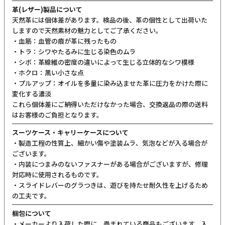
革(レザー)製品について
天然革には個体差があります。検品の後、革の個性として出荷いた
しますので天然素材の魅力としてご了承ください。
・血筋：血管の痕が革に残ったもの
・トラ：シワやたるみに生じる染色のムラ
・シボ：革線維の密度の違いによって生じる立体的なシワ模様
・ホクロ：黒い小さな点
・プルアップ：オイルを多量に染み込ませた革に圧力をかけた際に
変化する濃淡
これら個体差にご納得いただけなかった場合、交換返品の際の送料
はお客様のご負担となります。
スーツケース・キャリーケースについて
・製造工程の性質上、細かい傷や塗装ムラ、気泡などが入る場合が
ございます。
・内装につまみのないファスナーがある場合がございますが、修理
対応時に使用されるものです。
・スライドレバーのグラつきは、遊びを持たせ耐久性を上げるため
の工夫です。
梱包について
・メーカーより入荷した際に、畳まれている商品もございます。入