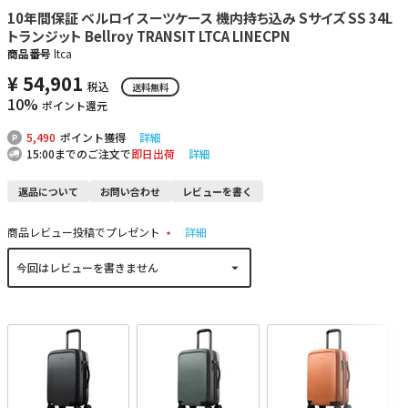
10年間保証 ベルロイ スーツケース 機内持ち込み Sサイズ SS 34L
トランジット Bellroy TRANSIT LTCA LINECPN
商品番号
ltca
¥
54,901
税込
送料無料
10%
ポイント還元
5,490
ポイント獲得
詳細
15:00までのご注文で
即日出荷
詳細
返品について
お問い合わせ
レビューを書く
商品レビュー投稿でプレゼント
詳細
(
必
須
)