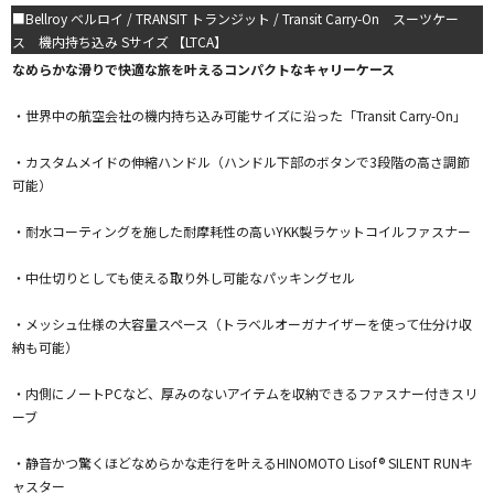
■Bellroy ベルロイ / TRANSIT トランジット / Transit Carry-On スーツケー
ス 機内持ち込み Sサイズ 【LTCA】
なめらかな滑りで快適な旅を叶えるコンパクトなキャリーケース
・世界中の航空会社の機内持ち込み可能サイズに沿った「Transit Carry-On」
・カスタムメイドの伸縮ハンドル（ハンドル下部のボタンで3段階の高さ調節
可能）
・耐水コーティングを施した耐摩耗性の高いYKK製ラケットコイルファスナー
・中仕切りとしても使える取り外し可能なパッキングセル
・メッシュ仕様の大容量スペース（トラベルオーガナイザーを使って仕分け収
納も可能）
・内側にノートPCなど、厚みのないアイテムを収納できるファスナー付きスリ
ーブ
・静音かつ驚くほどなめらかな走行を叶えるHINOMOTO Lisof® SILENT RUNキ
ャスター