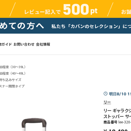
物ガイド
お問い合わせ
会社情報
泊程度（30～39L）
泊程度（40～49L）
持ち込みサイズ
スナー開閉タイプ
明日8/10 
リー
リー ギャラクシ
ストッパー サイドフ
商品番号
lee-320