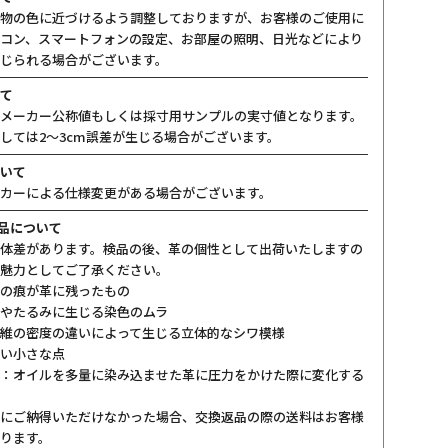
物の色に近づけるよう調整しておりますが、お客様のご使用に
コン、スマートフォンの設定、お部屋の照明、日光などにより
じられる場合がございます。
て
メーカー公称値もしくは採寸用サンプルの実寸値となります。
しては2〜3cm誤差が生じる場合がございます。
いて
カーによる仕様変更がある場合がございます。
製品について
体差があります。検品の後、革の個性として出荷いたしますの
魅力としてご了承ください。
の痕が革に残ったもの
やたるみに生じる染色のムラ
維の密度の違いによって生じる立体的なシワ模様
い小さな点
：オイルを多量に染み込ませた革に圧力をかけた際に変化する
にご納得いただけなかった場合、交換返品の際の送料はお客様
ります。