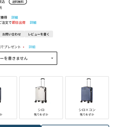
税込
送料無料
元
ト獲得
詳細
のご注文で
即日出荷
詳細
お問い合わせ
レビューを書く
稿でプレゼント
詳細
(
必
須
)
シロ
シロ×コン
か
残りわずか
残りわずか