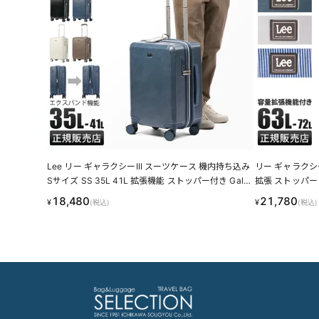
Lee リー ギャラクシーIII スーツケース 機内持ち込み
リー ギャラクシー
Sサイズ SS 35L 41L 拡張機能 ストッパー付き Gala
拡張 ストッパー サ
xy3 320-9040 キャリーケース LINECPN
71 LINECPN
18,480
21,780
¥
¥
(税込)
(税込)