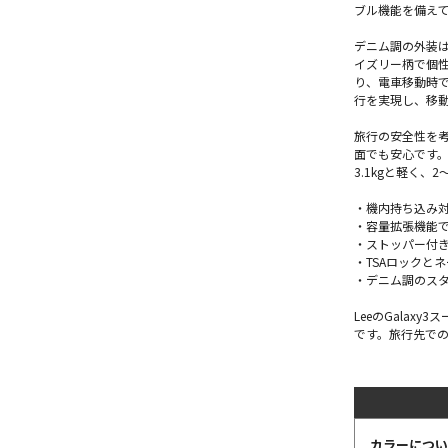
ブル機能を備えて
デニム調の外装は
イズリー柄で個
り、電車移動時
行を実現し、移
旅行の安全性を考
面でも安心です。
3.1kgと軽く、
・機内持ち込み
・容量拡張機能
・ストッパー付
・TSAロックと
・デニム調のス
LeeのGala
です。旅行先で
カラーについ