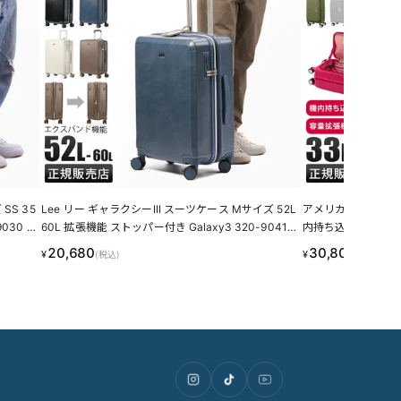
SS 35
Lee リー ギャラクシーIII スーツケース Mサイズ 52L
アメリカンツーリス
030 ソ
60L 拡張機能 ストッパー付き Galaxy3 320-9041
内持ち込み Sサイズ S
キャリーケース LINECPN
プン AmericanTouri
20,680
30,800
¥
¥
(税込)
(税込)