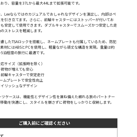
おり、容量を37Lから最大44Lまで拡張可能です。
、Leeならではのカジュアルでおしゃれなデザインを演出し、内部はペ
性を引き立てます。さらに、前輪キャスターにはストッパーが付いてお
でも安定して使用できます。ダブルキャスターでスムーズかつ安定した走
動のストレスを軽減します。
慮したTSAロックを搭載し、ネームプレートも付属しているため、防犯
素材にはABSとPCを使用し、軽量ながら頑丈な構造を実現。重量は約
2～5泊程度の旅行に最適です。
対応サイズ（拡張時を除く）
で荷物が増えても安心
き前輪キャスターで安定走行
ネームプレートで安全性向上
タイリッシュなデザイン
xy3スーツケースは、機能性とデザイン性を兼ね備えた頼れる旅のパートナー
の移動を快適にし、スタイルを崩さずに荷物をしっかりと収納します。
ご購入前にご確認ください
て