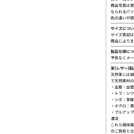
商品写真は実
なられるパソ
色の違いが感
サイズについ
サイズ表記は
商品によりま
製品仕様につ
予告なくメー
革(レザー)
天然革には個
で天然素材の
・血筋：血管
・トラ：シワ
・シボ：革線
・ホクロ：黒
・プルアップ
濃淡
これら個体差
のご負担とな