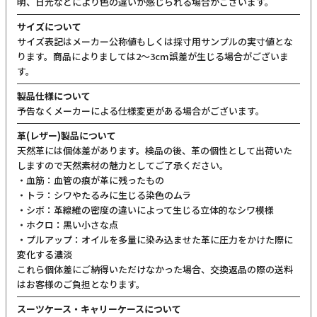
明、日光などにより色の違いが感じられる場合がございます。
サイズについて
サイズ表記はメーカー公称値もしくは採寸用サンプルの実寸値とな
ります。商品によりましては2〜3cm誤差が生じる場合がございま
す。
製品仕様について
予告なくメーカーによる仕様変更がある場合がございます。
革(レザー)製品について
天然革には個体差があります。検品の後、革の個性として出荷いた
しますので天然素材の魅力としてご了承ください。
・血筋：血管の痕が革に残ったもの
・トラ：シワやたるみに生じる染色のムラ
・シボ：革線維の密度の違いによって生じる立体的なシワ模様
・ホクロ：黒い小さな点
・プルアップ：オイルを多量に染み込ませた革に圧力をかけた際に
変化する濃淡
これら個体差にご納得いただけなかった場合、交換返品の際の送料
はお客様のご負担となります。
スーツケース・キャリーケースについて