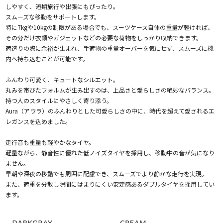
しやすく、短期旅行や出張にもぴったり。
スムーズな移動をサポートします。
特に7kgや10kgの制限がある場合でも、スーツケース自体の重量が軽ければ、
その分だけ衣類やガジェットなどの必要な荷物をしっかり収納できます。
荷造りの際に余裕が生まれ、手荷物の重量オーバーを気にせず、スムーズに機
内へ持ち込むことが可能です。
ふんわり可愛く、キュートなシルエット。
丸みを帯びたフォルムが生み出すのは、上品さと愛らしさの絶妙なバランス。
持つ人のスタイルにやさしく寄り添う。
Aura（アウラ）のふんわりとした可愛らしさの中に、時代を超えて愛されるエ
レガンスを込めました。
走行音も重量も軽やかなタイヤ。
軽量ながら、静音性に優れた低ノイズタイヤを採用し、移動中の音が気になり
ません。
早朝や深夜の移動でも周囲に配慮でき、スムーズでより静かな走行を実現。
また、荷重を分散し隙間にはまりにくい安定感あるダブルタイヤを採用してい
ます。