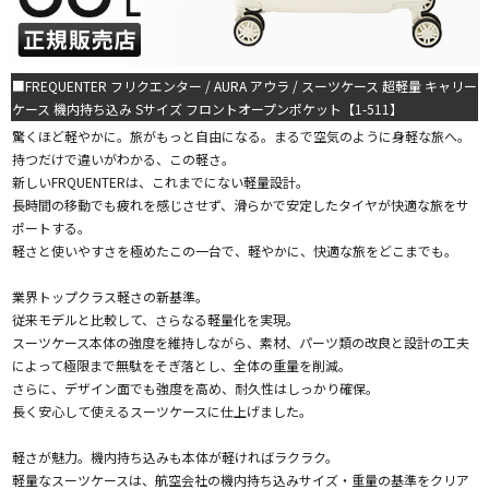
■FREQUENTER フリクエンター / AURA アウラ / スーツケース 超軽量 キャリー
ケース 機内持ち込み Sサイズ フロントオープンポケット【1-511】
驚くほど軽やかに。旅がもっと自由になる。まるで空気のように身軽な旅へ。
持つだけで違いがわかる、この軽さ。
新しいFRQUENTERは、これまでにない軽量設計。
長時間の移動でも疲れを感じさせず、滑らかで安定したタイヤが快適な旅をサ
ポートする。
軽さと使いやすさを極めたこの一台で、軽やかに、快適な旅をどこまでも。
業界トップクラス軽さの新基準。
従来モデルと比較して、さらなる軽量化を実現。
スーツケース本体の強度を維持しながら、素材、パーツ類の改良と設計の工夫
によって極限まで無駄をそぎ落とし、全体の重量を削減。
さらに、デザイン面でも強度を高め、耐久性はしっかり確保。
長く安心して使えるスーツケースに仕上げました。
軽さが魅力。機内持ち込みも本体が軽ければラクラク。
軽量なスーツケースは、航空会社の機内持ち込みサイズ・重量の基準をクリア