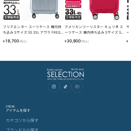
フリクエンター スーツケース 機内持
アメリカンツーリスター キュリオ ス
サ
ち込み Sサイズ SS 33L アウラ FREQU
ーツケース 機内持ち込み Sサイズ SS
ー
ENTER AURA 1-510 エンドー鞄
33L 42L 拡張 フロントオープン Ameri
ー
18,700
30,800
2
¥
¥
¥
(税込)
(税込)
canTourister CURIO LINECPN
L
オー
er
ITEM
アイテムを探す
カテゴリから探す
ブランドから探す