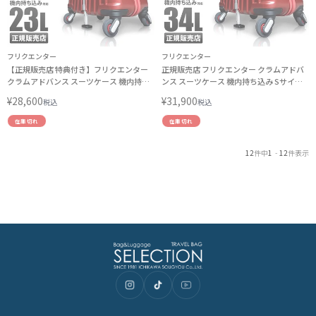
フリクエンター
フリクエンター
【正規販売店 特典付き】フリクエンター
正規販売店 フリクエンター クラムアドバ
クラムアドバンス スーツケース 機内持ち
ンス スーツケース 機内持ち込み Sサイズ
込み フロントオープン 前開き ストッパー
SS 34L フロントオープン 前開き ストッパ
¥
28,600
¥
31,900
税込
税込
SSサイズ 23L FREQUENTER CLAM
ー FREQUENTER CLAM ADVANCE 1-216
ADVANCE 1-217 エンドー鞄
エンドー鞄
在庫切れ
在庫切れ
12
件中
1
-
12
件表示