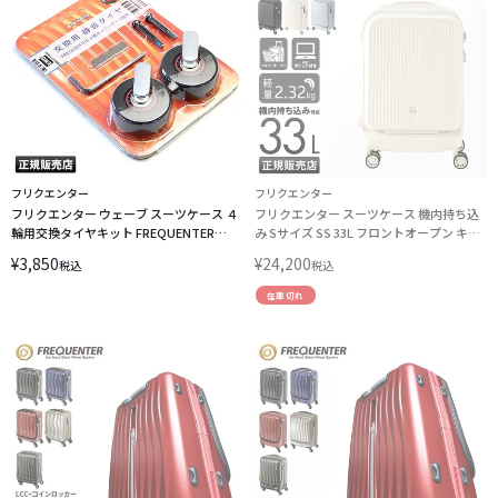
フリクエンター
フリクエンター
フリクエンター ウェーブ スーツケース ４
フリクエンター スーツケース 機内持ち込
輪用交換タイヤキット FREQUENTER
み Sサイズ SS 33L フロントオープン キャ
WAVE 1-623 エンドー鞄
リーケース アウラ FREQUENTER AURA 1-
¥
3,850
¥
24,200
税込
税込
511 エンドー鞄
在庫切れ