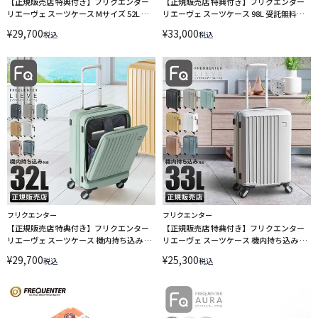
【正規販売店 特典付き】フリクエンター
【正規販売店 特典付き】フリクエンター
リエーヴェ スーツケース Mサイズ 52L 超
リエーヴェ スーツケース 98L 受託無料
静音 FREQUENTER LIEVE 1-252 エンドー
158cm以内 Lサイズ LLサイズ 超静音
¥
29,700
¥
33,000
税込
税込
鞄
FREQUENTER LIEVE 1-253 エンドー鞄
フリクエンター
フリクエンター
【正規販売店 特典付き】フリクエンター
【正規販売店 特典付き】フリクエンター
リエーヴェ スーツケース 機内持ち込み S
リエーヴェ スーツケース 機内持ち込み S
サイズ SS 32L フロントオープン 前開き
サイズ SS 33L 抗菌 FREQUENTER LIEVE 1-
¥
29,700
¥
25,300
税込
税込
FREQUENTER 1-254 エンドー鞄
250 エンドー鞄