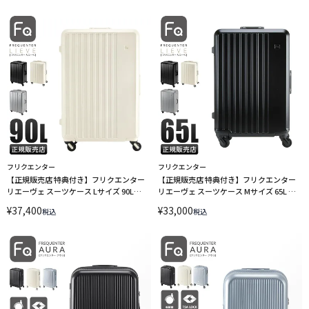
フリクエンター
フリクエンター
【正規販売店 特典付き】フリクエンター
【正規販売店 特典付き】フリクエンター
リエーヴェ スーツケース Lサイズ 90L
リエーヴェ スーツケース Mサイズ 65L 超
158cm以内 受託無料 超静音フレームタイ
静音 フレームタイプ キャリーケース
¥
37,400
¥
33,000
税込
税込
プ キャリーケース FREQUENTER LIEVE 1-
FREQUENTER LIEVE 1-530 エンドー鞄
531 エンドー鞄