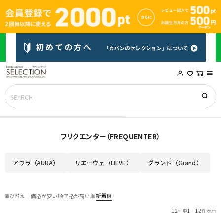
フリクエンター（FREQUENTER）
アウラ（AURA）
リエーヴェ（LIEVE）
グランド（Grand）
新着順
並び替え
価格が安い順
価格が高い順
12
件中
1
-
12
件表示