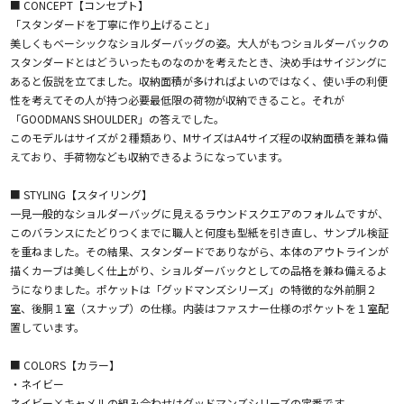
■ CONCEPT【コンセプト】
「スタンダードを丁寧に作り上げること」
美しくもベーシックなショルダーバッグの姿。大人がもつショルダーバックの
スタンダードとはどういったものなのかを考えたとき、決め手はサイジングに
あると仮説を立てました。収納面積が多ければよいのではなく、使い手の利便
性を考えてその人が持つ必要最低限の荷物が収納できること。それが
「GOODMANS SHOULDER」の答えでした。
このモデルはサイズが２種類あり、MサイズはA4サイズ程の収納面積を兼ね備
えており、手荷物なども収納できるようになっています。
■ STYLING【スタイリング】
一見一般的なショルダーバッグに見えるラウンドスクエアのフォルムですが、
このバランスにたどりつくまでに職人と何度も型紙を引き直し、サンプル検証
を重ねました。その結果、スタンダードでありながら、本体のアウトラインが
描くカーブは美しく仕上がり、ショルダーバックとしての品格を兼ね備えるよ
うになりました。ポケットは「グッドマンズシリーズ」の特徴的な外前胴２
室、後胴１室（スナップ）の仕様。内装はファスナー仕様のポケットを１室配
置しています。
■ COLORS【カラー】
・ネイビー
ネイビー×キャメルの組み合わせはグッドマンズシリーズの定番です。