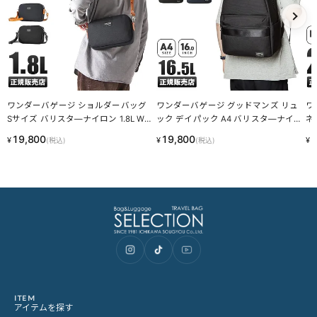
ワンダーバゲージ ショルダーバッグ
ワンダーバゲージ グッドマンズ リュ
ワ
Sサイズ バリスタ―ナイロン 1.8L WO
ック デイパック A4 バリスタ―ナイロ
ネ
NDER BAGGAGE wb-g-006 wbpc
ン 16.5L WONDER BAGGAGE WB-G-
ナ
19,800
19,800
1
¥
¥
¥
(税込)
(税込)
022 wbpc
ND
ITEM
アイテムを探す