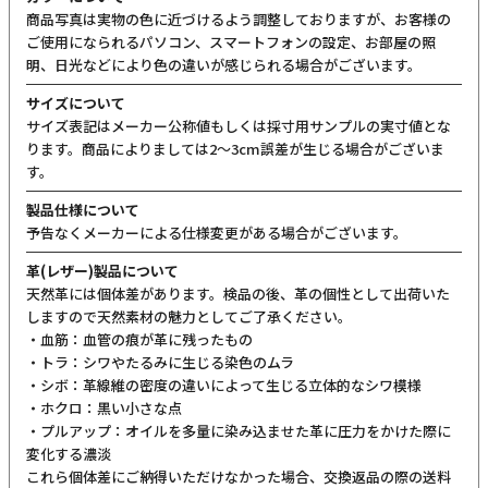
商品写真は実物の色に近づけるよう調整しておりますが、お客様の
ご使用になられるパソコン、スマートフォンの設定、お部屋の照
明、日光などにより色の違いが感じられる場合がございます。
サイズについて
サイズ表記はメーカー公称値もしくは採寸用サンプルの実寸値とな
ります。商品によりましては2〜3cm誤差が生じる場合がございま
す。
製品仕様について
予告なくメーカーによる仕様変更がある場合がございます。
革(レザー)製品について
天然革には個体差があります。検品の後、革の個性として出荷いた
しますので天然素材の魅力としてご了承ください。
・血筋：血管の痕が革に残ったもの
・トラ：シワやたるみに生じる染色のムラ
・シボ：革線維の密度の違いによって生じる立体的なシワ模様
・ホクロ：黒い小さな点
・プルアップ：オイルを多量に染み込ませた革に圧力をかけた際に
変化する濃淡
これら個体差にご納得いただけなかった場合、交換返品の際の送料