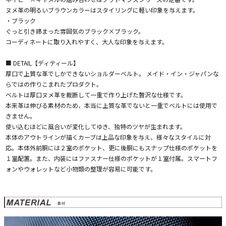
ヌメ革の明るいブラウンカラーはスタイリングに軽い印象を与えます。
・ブラック
ぐっと引き締まった雰囲気のブラック×ブラック。
コーディネートに取り入れやすく、大人な印象を与えます。
■ DETAIL【ディティール】
厚口で上質な革でしかできないショルダーベルト。 メイド・イン・ジャパンな
らではの作りこまれたプロダクト。
ベルトは厚口ヌメ革を裁断して一重で作り上げた贅沢な仕様です。
本来革は伸びる素材のため、本当に上質な革でないと一重でベルトには使用で
きません。
使い込むほどに風合いが変化してゆき、独特のツヤが生まれます。
本体のアウトラインが描くカーブは上品な印象を与え、様々なスタイルに対
応。本体外前胴には２室のポケット、更に後胴にもスナップ仕様のポケットを
１室配置。また、内装にはファスナー仕様のポケットが１室付属。スマートフ
ォンやウォレットなど小物類の整理が容易に可能です。