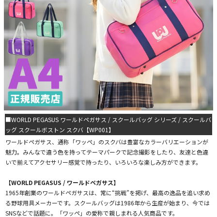
■WORLD PEGASUS ワールドペガサス / スクールバッグ シリーズ / スクールバ
ッグ スクールボストン スクバ【WP001】
ワールドペガサス、通称「ワッペ」のスクバは豊富なカラーバリエーションが
魅力。みんなで違う色を持ってテーマパークで記念撮影をしたり、友達と色違
いで揃えてアクセサリー感覚で持ったり、いろいろな楽しみ方ができます。
【WORLD PEGASUS / ワールドペガサス】
1965年創業のワールドペガサスは、常に“挑戦”を掲げ、最高の逸品を追い求め
る野球用具メーカーです。スクールバッグは1986年から生産が始まり、今では
SNSなどで話題に。「ワッペ」の愛称で親しまれる人気商品です。