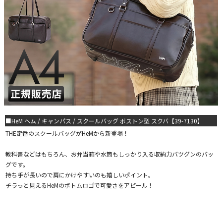
■HeM ヘム / キャンパス / スクールバッグ ボストン型 スクバ【39-7130】
THE定番のスクールバッグがHeMから新登場！
教科書などはもちろん、お弁当箱や水筒もしっかり入る収納力バツグンのバッ
グです。
持ち手が長いので肩にかけやすいのも嬉しいポイント。
チラっと見えるHeMのボトムロゴで可愛さをアピール！