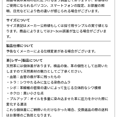
ご使用になられるパソコン、スマートフォンの設定、お部屋の照
明、日光などにより色の違いが感じられる場合がございます。
サイズについて
サイズ表記はメーカー公称値もしくは採寸用サンプルの実寸値とな
ります。商品によりましては2〜3cm誤差が生じる場合がございま
す。
製品仕様について
予告なくメーカーによる仕様変更がある場合がございます。
革(レザー)製品について
天然革には個体差があります。検品の後、革の個性として出荷いた
しますので天然素材の魅力としてご了承ください。
・血筋：血管の痕が革に残ったもの
・トラ：シワやたるみに生じる染色のムラ
・シボ：革線維の密度の違いによって生じる立体的なシワ模様
・ホクロ：黒い小さな点
・プルアップ：オイルを多量に染み込ませた革に圧力をかけた際に
変化する濃淡
これら個体差にご納得いただけなかった場合、交換返品の際の送料
はお客様のご負担となります。