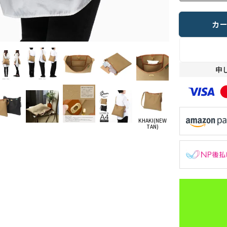
カ
申
KHAKI(NEW
TAN)