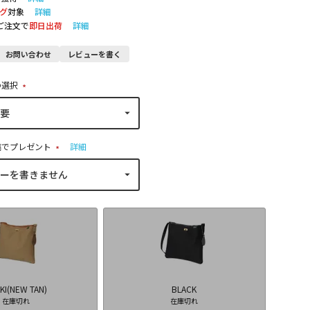
グ
対象
詳細
のご注文で
即日出荷
詳細
お問い合わせ
レビューを書く
の選択
(
必
須
)
稿でプレゼント
詳細
(
必
須
)
KI(NEW TAN)
BLACK
在庫切れ
在庫切れ