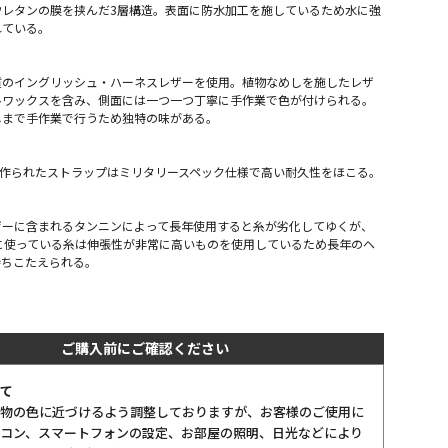
ウレタンの膜を挟んだ3層構造。表面に防水加工を施しているため水に強
れている。
質のイングリッシュ・ハーネスレザーを使用。植物なめしを施したレザ
ルワックスを含み、側面には一つ一つ丁寧に手作業で色が付けられる。
しまで手作業で行うため独特の味がある。
で作られたストラップはミリタリースペック仕様で高い耐久性をほこる。
ザーに含まれるタンニンによって長年使用すると糸が劣化してゆくが、
グに使っている糸は伸張性が非常に高いものを使用しているため長年のヘ
持ちこたえられる。
ご購入前にご確認ください
て
物の色に近づけるよう調整しておりますが、お客様のご使用に
コン、スマートフォンの設定、お部屋の照明、日光などにより