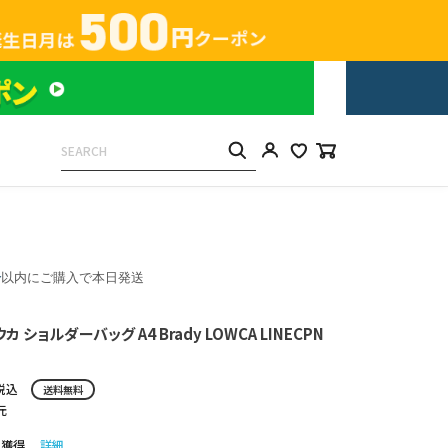
分
以内にご購入で本日発送
 ショルダーバッグ A4 Brady LOWCA LINECPN
税込
送料無料
元
ト獲得
詳細