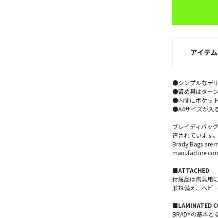
アイテム
●シンプルなデ
●留め具はター
●内側にポケッ
●A4サイズが入
ブレイディバッ
造されています
Brady Bags are m
manufacture comb
■ATTACHED
付属品は馬具用
兼ね備え、ヘビ
■LAMINATED 
BRADYの基本と