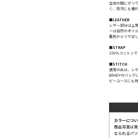
生地の間にポリ
く、防汚にも優
■LEATHER
レザー部分は上
ーは自然のオイ
着色からツヤ出
■STRAP
100％コットン
■STITCH
通常の糸は、レ
BRADYのバッ
ビーユースにも
カラーについ
商品写真は実
なられるパソ