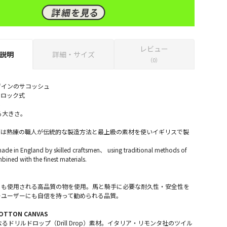
レビュー
説明
詳細・サイズ
（0）
ザインのサコッシュ
ンロック式
ト
る大きさ。
グは熟練の職人が伝統的な製造方法と最上級の素材を使いイギリスで製
。
ade in England by skilled craftsmen、 using traditional methods of
ined with the finest materials.
にも使用される高品質の物を使用。馬と騎手に必要な耐久性・安全性を
ーユーザーにも自信を持って勧められる品質。
COTTON CANVAS
なるドリルドロップ（Drill Drop）素材。イタリア・リモンタ社のツイル