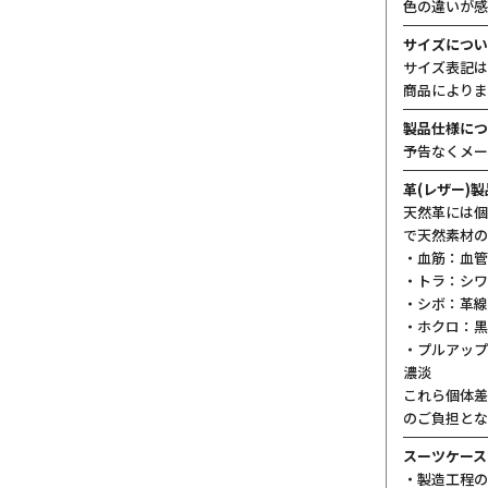
色の違いが感
サイズについ
サイズ表記は
商品によりま
製品仕様につ
予告なくメー
革(レザー)
天然革には個
で天然素材の
・血筋：血管
・トラ：シワ
・シボ：革線
・ホクロ：黒
・プルアップ
濃淡
これら個体差
のご負担とな
スーツケース
・製造工程の