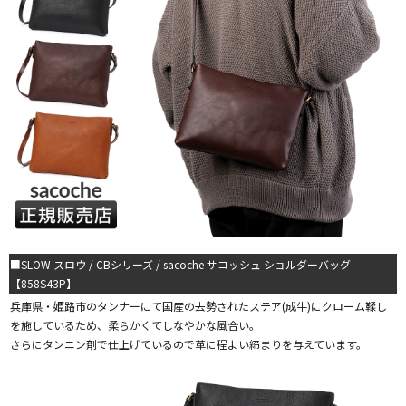
■SLOW スロウ / CBシリーズ / sacoche サコッシュ ショルダーバッグ
【858S43P】
兵庫県・姫路市のタンナーにて国産の去勢されたステア(成牛)にクローム鞣し
を施しているため、柔らかくてしなやかな風合い。
さらにタンニン剤で仕上げているので革に程よい締まりを与えています。