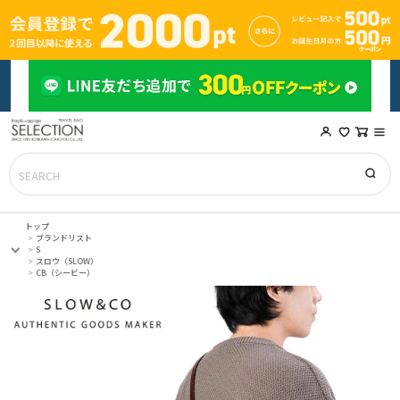
トップ
ブランドリスト
S
スロウ（SLOW）
CB（シービー）