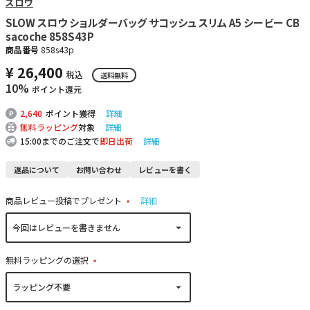
スロウ
SLOW スロウ ショルダーバッグ サコッシュ スリム A5 シービー CB
sacoche 858S43P
商品番号
858s43p
¥
26,400
税込
送料無料
10%
ポイント還元
2,640
ポイント獲得
詳細
無料ラッピング
対象
詳細
15:00までのご注文で
即日出荷
詳細
返品について
お問い合わせ
レビューを書く
商品レビュー投稿でプレゼント
詳細
(
必
須
)
無料ラッピングの選択
(
必
須
)