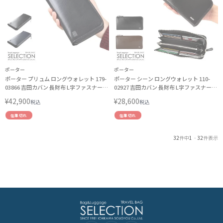
ポーター
ポーター
ポーター プリュム ロングウォレット 179-
ポーター シーン ロングウォレット 110-
03866 吉田カバン 長財布 L字ファスナー
02927 吉田カバン 長財布 L字ファスナー
PORTER
PORTER
¥
42,900
¥
28,600
税込
税込
在庫切れ
在庫切れ
32
件中
1
-
32
件表示