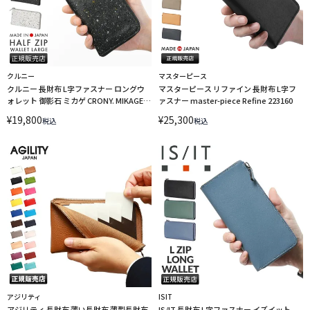
クルニー
マスターピース
クルニー 長財布 L字ファスナー ロングウ
マスターピース リファイン 長財布 L字フ
ォレット 御影石 ミカゲ CRONY. MIKAGE
ァスナー master-piece Refine 223160
HALF ZIP WALLET LARGE CRMK-04
¥
19,800
¥
25,300
税込
税込
アジリティ
ISIT
アジリティ 長財布 薄い長財布 薄型長財布
IS/IT 長財布 L字ファスナー イズイット