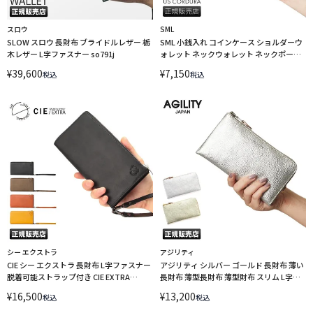
スロウ
SML
SLOW スロウ 長財布 ブライドルレザー 栃
SML 小銭入れ コインケース ショルダーウ
木レザー L字ファスナー so791j
ォレット ネックウォレット ネックポーチ
ショルダーポーチ お財布 ショルダー スマ
¥
39,600
¥
7,150
税込
税込
ホ 首掛け エスエムエル k902063
シー エクストラ
アジリティ
CIE シー エクストラ 長財布 L字ファスナー
アジリティ シルバー ゴールド 長財布 薄い
脱着可能ストラップ付き CIE EXTRA
長財布 薄型長財布 薄型財布 スリム L字フ
032171【在庫限り】
ァスナー 金 銀 AGILITY 0343-lc
¥
16,500
¥
13,200
税込
税込