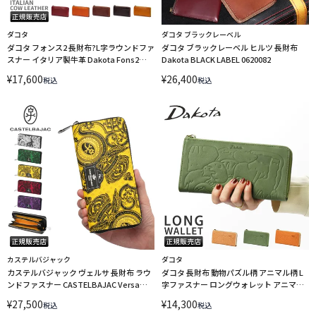
ダコタ
ダコタ ブラックレーベル
ダコタ フォンス2 長財布?L字ラウンドファ
ダコタ ブラックレーベル ヒルツ 長財布
スナー イタリア製牛革 Dakota Fons2
Dakota BLACK LABEL 0620082
0031804
¥
17,600
¥
26,400
税込
税込
カステルバジャック
ダコタ
カステルバジャック ヴェルサ 長財布 ラウ
ダコタ 長財布 動物パズル柄 アニマル柄 L
ンドファスナー CASTELBAJAC Versa
字ファスナー ロングウォレット アニマー
067623 LINECPN
レ Dakota 0030193
¥
27,500
¥
14,300
税込
税込