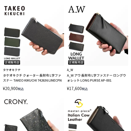
タケオキクチ
A_W
タケオキクチ クォーター 長財布 L字ファ
A_W アウ 長財布 L字ファスナー ロングウ
スナー TAKEO KIKUCHI 742636 LINECPN
ォレット LONG PURSE AP-001
¥
20,900
¥
17,600
税込
税込