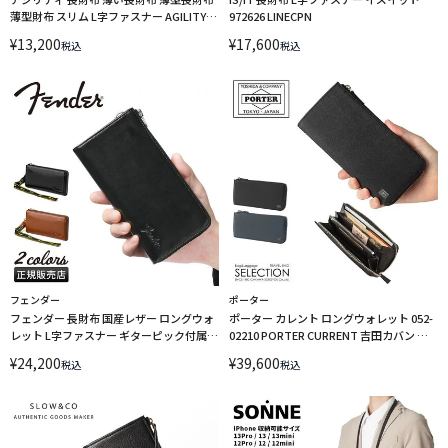
薄型財布 スリム L字ファスナー AGILITY
972626 LINECPN
0343-js
¥
13,200
¥
17,600
税込
税込
フェンダー
ポーター
フェンダー 長財布 国産レザー ロングウォ
ポーター カレント ロングウォレット 052-
レット L字ファスナー ギターピック付属
02210 PORTER CURRENT 吉田カバン 長
Fender 950-704 LINECPN
財布 L字ファスナー
¥
24,200
¥
39,600
税込
税込