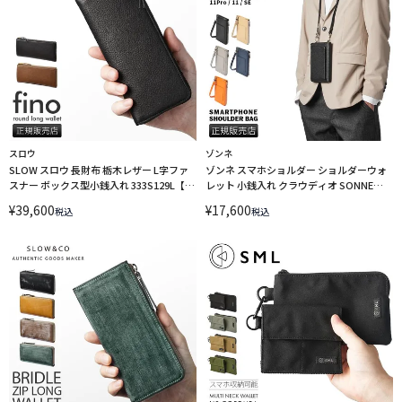
スロウ
ゾンネ
SLOW スロウ 長財布 栃木レザー L字ファ
ゾンネ スマホショルダー ショルダーウォ
スナー ボックス型小銭入れ 333S129L【在
レット 小銭入れ クラウディオ SONNE
庫限り】
CLAUDIO SOX017
¥
39,600
¥
17,600
税込
税込