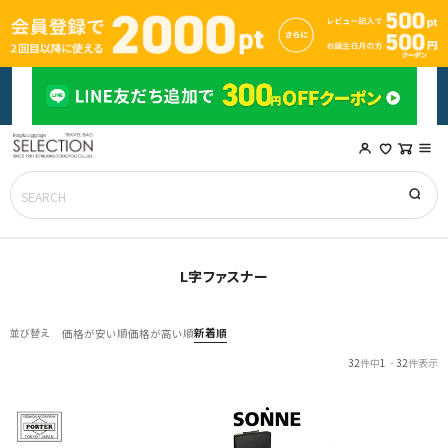
L字ファスナー
新着順
並び替え
価格が安い順
価格が高い順
32
件中
1
-
32
件表示