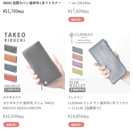
06001 吉田カバン 長財布 L字ファスナー
ー un-223145w
PORTER
¥
51,700
¥
17,600
税込
税込
在庫切れ
タケオキクチ
クレドラン
タケオキクチ 長財布 スリム TAKEO
CLEDRAN クレドラン 長財布 L字ファスナ
KIKUCHI 181615 LINECPN
ー CL3126【在庫限り】
¥
16,500
¥
14,850
税込
税込
在庫切れ
在庫切れ