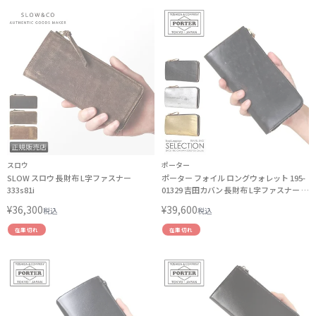
スロウ
ポーター
SLOW スロウ 長財布 L字ファスナー
ポーター フォイル ロングウォレット 195-
333s81i
01329 吉田カバン 長財布 L字ファスナー ゴ
ールド シルバー PORTER
¥
36,300
¥
39,600
税込
税込
在庫切れ
在庫切れ