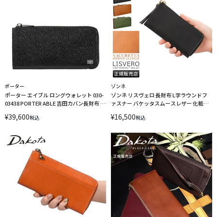
ポーター
ゾンネ
ポーター エイブル ロングウォレット 030-
ゾンネ リスヴェロ 長財布 L字ラウンドフ
03438 PORTER ABLE 吉田カバン長財布 L
ァスナー バケッタスムースレザー 化粧箱
字ファスナー 本革 小銭入れ付き 型押し 日
付き ギフト SONNE LISVERO SOMN006
¥
39,600
¥
16,500
税込
税込
本製 ブランド