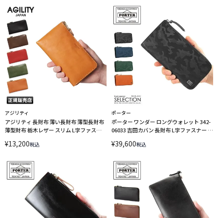
アジリティ
ポーター
アジリティ 長財布 薄い長財布 薄型長財布
ポーター ワンダー ロングウォレット 342-
薄型財布 栃木レザー スリム L字ファスナ
06033 吉田カバン 長財布 L字ファスナー カ
ー AGILITY 0343-js
モフラ PORTER
¥
13,200
¥
39,600
税込
税込