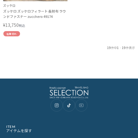
ズッケロ
ズッケロ ズッケロフィラート 長財布 ラウ
ンドファスナー zucchero 49174
¥
13,750
税込
在庫切れ
19
件中
1
-
19
件表示
ITEM
アイテムを探す