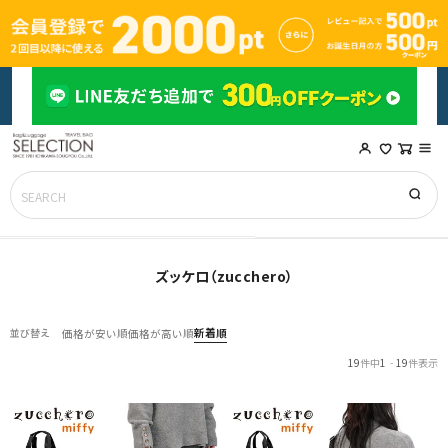
ズッケロ（zucchero）
新着順
並び替え
価格が安い順
価格が高い順
19
件中
1
-
19
件表示