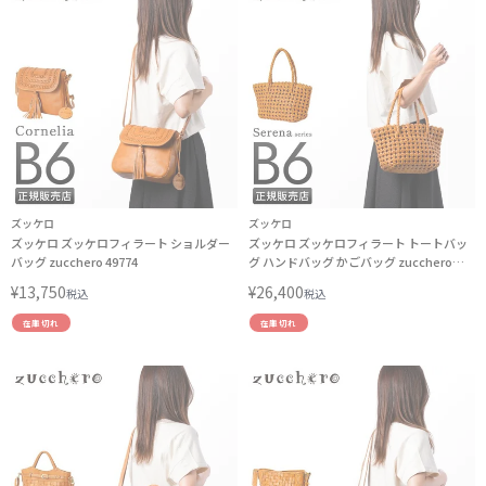
ズッケロ
ズッケロ
ズッケロ ズッケロフィラート ショルダー
ズッケロ ズッケロフィラート トートバッ
バッグ zucchero 49774
グ ハンドバッグ かごバッグ zucchero
49586
¥
13,750
¥
26,400
税込
税込
在庫切れ
在庫切れ