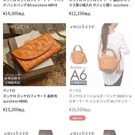
グ ハンドバッグ B5 zucchero 48974
クス型小銭入れ ガバッと開く zucchero
48082
¥
14,300
¥
12,100
税込
税込
ズッケロ
ズッケロ
ズッケロ ズッケロフィラート 長財布
ズッケロ ミニショルダーバッグ 2WAYショ
zucchero 48081
ルダートート ハンドバッグ A6 バケット
zucchero Bucket 40041
¥
13,200
¥
16,500
税込
税込
在庫切れ