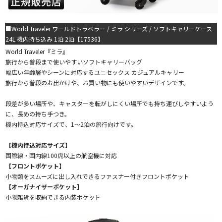
■World Traveler ワールドトラベラー / ミラ シリーズ / ソフトキャリーケース
24L 機内持ち込み 1泊 2泊【17536】
World Traveler『ミラ』
旅行から普段まで使いやすいソフトキャリーバッグ
幅広い年齢層やシーンに対応するユニセックス カジュアルキャリー
旅行から普段のお出かけや、お買い物にも使いやすいデザインです。
段差が多い場所や、キャスターを転がしにくい場所でも持ち運びしやすいよう
に、長めの持ち手つき。
機内持込対応サイズで、1～2泊の旅行向けです。
【機内持込対応サイズ】
国際線・国内線100席以上の航空機に対応
【フロントポケット】
小物類をスムーズに出し入れできるファスナー付きフロントポケット
【オーガナイザーポケット】
小物雑貨を収納できる内装ポケット