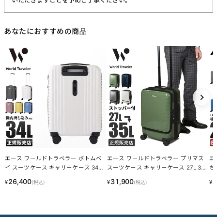
あなたにおすすめの商品
エース ワールドトラベラー ボトムベ
エース ワールドトラベラー プリマス
エ
イ スーツケース キャリーケース 34L
スーツケース キャリーケース 27L 35
ち
機内持ち込み Sサイズ ストッパー付
L Sサイズ 拡張 機内持ち込み フロン
ー
26,400
31,900
1
¥
¥
¥
(税込)
(税込)
き ACE World Traveler 06951
トオープン ストッパー付 ACE World T
raveler 06701