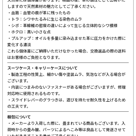
しますので天然素材の魅力としてご了承ください。
・血筋：血管の痕が革に残ったもの
・トラ：シワやたるみに生じる染色のムラ
・シボ：革線維の密度の違いによって生じる立体的なシワ模様
・ホクロ：黒い小さな点
・プルアップ：オイルを多量に染み込ませた革に圧力をかけた際に
変化する濃淡
これら個体差にご納得いただけなかった場合、交換返品の際の送料
はお客様のご負担となります。
スーツケース・キャリーケースについて
・製造工程の性質上、細かい傷や塗装ムラ、気泡などが入る場合が
ございます。
・内装につまみのないファスナーがある場合がございますが、修理
対応時に使用されるものです。
・スライドレバーのグラつきは、遊びを持たせ耐久性を上げるため
の工夫です。
梱包について
・メーカーより入荷した際に、畳まれている商品もございます。入
荷時からの畳み皺、パーツによるへこみ等は良品として発送させて
いただきますことを予めご了承ください。