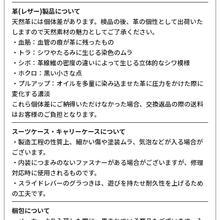
革(レザー)製品について
天然革には個体差があります。検品の後、革の個性として出荷いた
しますので天然素材の魅力としてご了承ください。
・血筋：血管の痕が革に残ったもの
・トラ：シワやたるみに生じる染色のムラ
・シボ：革線維の密度の違いによって生じる立体的なシワ模様
・ホクロ：黒い小さな点
・プルアップ：オイルを多量に染み込ませた革に圧力をかけた際に
変化する濃淡
これら個体差にご納得いただけなかった場合、交換返品の際の送料
はお客様のご負担となります。
スーツケース・キャリーケースについて
・製造工程の性質上、細かい傷や塗装ムラ、気泡などが入る場合が
ございます。
・内装につまみのないファスナーがある場合がございますが、修理
対応時に使用されるものです。
・スライドレバーのグラつきは、遊びを持たせ耐久性を上げるため
の工夫です。
梱包について