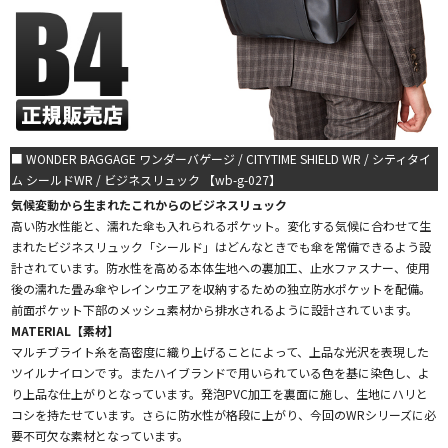
■ WONDER BAGGAGE ワンダーバゲージ / CITYTIME SHIELD WR / シティタイ
ム シールドWR / ビジネスリュック 【wb-g-027】
気候変動から生まれたこれからのビジネスリュック
高い防水性能と、濡れた傘も入れられるポケット。変化する気候に合わせて生
まれたビジネスリュック「シールド」はどんなときでも傘を常備できるよう設
計されています。防水性を高める本体生地への裏加工、止水ファスナー、使用
後の濡れた畳み傘やレインウエアを収納するための独立防水ポケットを配備。
前面ポケット下部のメッシュ素材から排水されるように設計されています。
MATERIAL【素材】
マルチブライト糸を高密度に織り上げることによって、上品な光沢を表現した
ツイルナイロンです。またハイブランドで用いられている色を基に染色し、よ
り上品な仕上がりとなっています。発泡PVC加工を裏面に施し、生地にハリと
コシを持たせています。さらに防水性が格段に上がり、今回のWRシリーズに必
要不可欠な素材となっています。