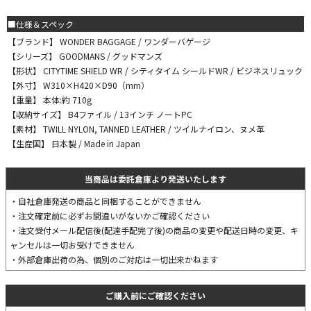
■仕様＆スペック
【ブランド】 WONDER BAGGAGE / ワンダーバゲージ
【シリーズ】 GOODMANS / グッドマンズ
【形状】 CITYTIME SHIELD WR / シティタイム シールドWR / ビジネスリュック
【外寸】 W310×H420×D90（mm）
【重量】 本体:約 710g
【収納サイズ】 B4ファイル / 13インチ ノートPC
【素材】 TWILL NYLON, TANNED LEATHER / ツイルナイロン、ヌメ革
【生産国】 日本製 / Made in Japan
当商品は委託倉庫より発送いたします
・自社倉庫発送の商品と同梱することができません
・注文確定前に必ずお間違いがないかご確認ください
・注文受付メール配信後(配達手配完了後)の商品の変更や配送日時の変更、キ
ャンセルは一切お受けできません
・外部倉庫出荷の為、個別のご対応は一切出来かねます
ご購入前にご確認ください