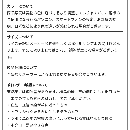
カラーについて
商品写真は実物の色に近づけるよう調整しておりますが、お客様の
ご使用になられるパソコン、スマートフォンの設定、お部屋の照
明、日光などにより色の違いが感じられる場合がございます。
サイズについて
サイズ表記はメーカー公称値もしくは採寸用サンプルの実寸値とな
ります。商品によりましては2〜3cm誤差が生じる場合がございま
す。
製品仕様について
予告なくメーカーによる仕様変更がある場合がございます。
革(レザー)製品について
天然革には個体差があります。検品の後、革の個性として出荷いた
しますので天然素材の魅力としてご了承ください。
・血筋：血管の痕が革に残ったもの
・トラ：シワやたるみに生じる染色のムラ
・シボ：革線維の密度の違いによって生じる立体的なシワ模様
・ホクロ：黒い小さな点