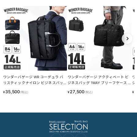
ワンダーバゲージ WR コーデュラ バ
ワンダーバゲージ アクティベート ビ
ワ
リスティックナイロン ビジネスバッ
ジネスバッグ 1WAY ブリーフケース A
ジ
グ 3WAY リュック B4 PC収納 WONDE
4 14L コーデュラ バリスティックナイ
ュ
35,500
27,500
2
¥
¥
¥
(税込)
(税込)
R BAGGAGE ZWB-G-020 wbpc
ロン WONDER BAGGAGE ACTIVATE
ER
ZWB-G-032 wbpc
wb