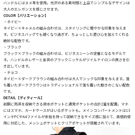
ハンドルにはヌメ革を使用。光沢のある素材感と上品でシンプルなデザインは
大人のエレガンスを感じさせます。
COLOR【バリエーション】
・ネイビー
ネイビー×キャメルの組み合わせは、スタイリングに軽やかな印象を与えま
す。ビジネスバッグでも硬くなり過ぎず、ちょっとした遊び心を加えてくれる
絶妙な配色です。
・ブラック
ブラック×ブラックの組み合わせは、ビジネスシーンの定番となるモデルで
す。ハンドルのレザーと金具のブラックニッケルがツイルナイロンの良さを引
き出しています。
・チョコ
ネイビー×ダークブラウンの組み合わせは大人でシックな印象を与えます。落
ち着いたダークブラウンはトラディッショナルで落ち着いた飽きのこない配色
です。
DETAIL【ディティール】
前胴に雨具を収納できる排水ポケットと通常ポケットの合計2室を配置。マチ
にはスマホ、カードケースがはいるポケットも。メインコンパートメントは13
インチPCやA4ファイルが余裕を持って収納できるサイズ感に加えて、直感的使
用に対応した、メッシュポケットとクリアポケットが搭載されています。