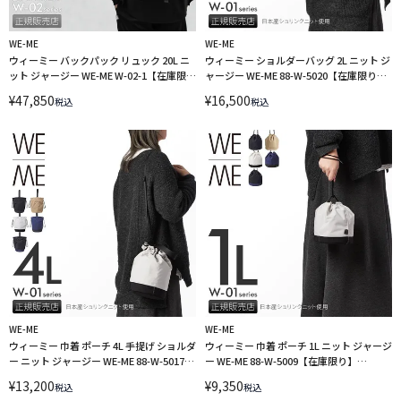
WE-ME
WE-ME
ウィーミー バックパック リュック 20L ニ
ウィーミー ショルダーバッグ 2L ニット ジ
ット ジャージー WE-ME W-02-1【在庫限
ャージー WE-ME 88-W-5020【在庫限り】
り】 LINECPN
LINECPN
¥
47,850
¥
16,500
税込
税込
WE-ME
WE-ME
ウィーミー 巾着 ポーチ 4L 手提げ ショルダ
ウィーミー 巾着 ポーチ 1L ニット ジャージ
ー ニット ジャージー WE-ME 88-W-5017
ー WE-ME 88-W-5009【在庫限り】
LINECPN
LINECPN
¥
13,200
¥
9,350
税込
税込