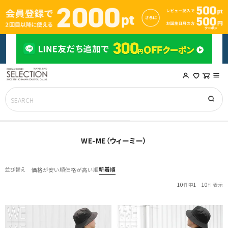
WE-ME（ウィーミー）
新着順
並び替え
価格が安い順
価格が高い順
10
件中
1
-
10
件表示