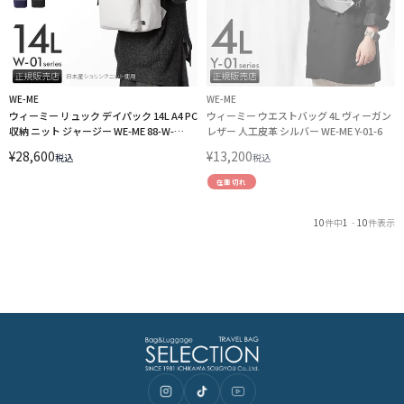
WE-ME
WE-ME
ウィーミー リュック デイパック 14L A4 PC
ウィーミー ウエストバッグ 4L ヴィーガン
収納 ニット ジャージー WE-ME 88-W-
レザー 人工皮革 シルバー WE-ME Y-01-6
5001【在庫限り】 LINECPN
¥
28,600
¥
13,200
税込
税込
在庫切れ
10
件中
1
-
10
件表示