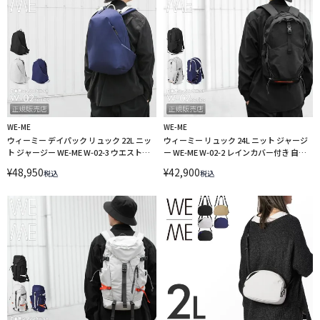
WE-ME
WE-ME
ウィーミー デイパック リュック 22L ニッ
ウィーミー リュック 24L ニット ジャージ
ト ジャージー WE-ME W-02-3 ウエストハ
ー WE-ME W-02-2 レインカバー付き 自転
ーネス チェストベルト【在庫限り】
車 ヘルメットポケット【在庫限り】
¥
48,950
¥
42,900
税込
税込
LINECPN
LINECPN