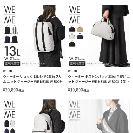
WE-ME
WE-ME
ウィーミー リュック 13L B4 PC収納 スリ
ウィーミー ボストンバッグ 330g 手提げ ニ
ム ニット ジャージー WE-ME 88-W-5006
ット ジャージー WE-ME 88-W-5003【在庫
LINECPN
限り】 LINECPN
¥
30,800
¥
19,800
税込
税込