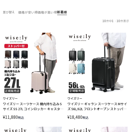
新着順
並び替え
価格が安い順
価格が高い順
10
件中
1
-
10
件表示
ワイズリー
ワイズリー
ワイズリー スーツケース 機内持ち込み S
ワイズリー ギャラン スーツケース Mサイ
サイズ SS 27L コインロッカー キャスター
ズ 56L/62L フロントオープン ストッパー
ストッパー スパーク2 wise:ly SPARK2
付き 拡張機能付き wise:ly GALANT 338-
¥
11,880
¥
18,480
税込
税込
338-2500 LINECPN
2552 LINECPN