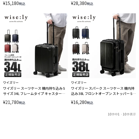
¥
15,180
¥
28,380
税込
税込
338-2082 キャリーケース【在庫限り】
LINECPN
ワイズリー
ワイズリー
ワイズリー スーツケース 機内持ち込み S
ワイズリー スパーク スーツケース 機内持
サイズ 34L フレームタイプ キャスタース
込み 38L フロントオープン ストッパー Sサ
トッパー スパーク wise:ly wisely spark
イズ wise:ly 338-2450【在庫限り】
¥
21,780
¥
16,280
税込
税込
338-2080 キャリーケース【在庫限り】
LINECPN
LINECPN
10
件中
1
-
10
件表示