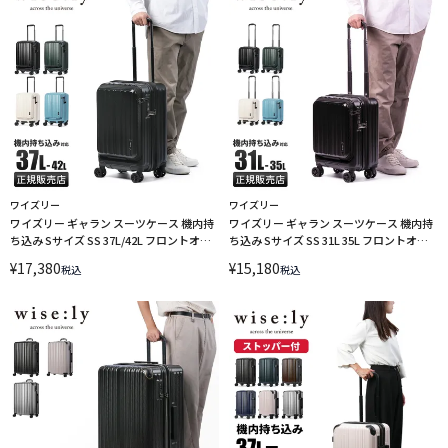
ワイズリー
ワイズリー
ワイズリー ギャラン スーツケース 機内持
ワイズリー ギャラン スーツケース 機内持
ち込み Sサイズ SS 37L/42L フロントオー
ち込み Sサイズ SS 31L 35L フロントオー
プン ストッパー付き 拡張機能付き wise:ly
プン ストッパー付き 拡張機能付き wise:ly
¥
17,380
¥
15,180
税込
税込
GALANT 338-2551 LINECPN
GALANT 338-2550