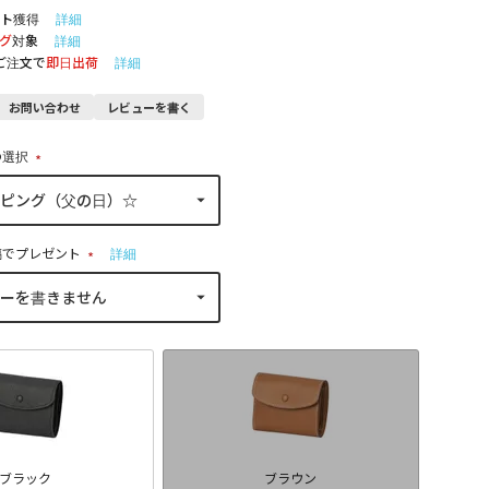
ト獲得
詳細
グ
対象
詳細
のご注文で
即日出荷
詳細
お問い合わせ
レビューを書く
の選択
(
必
須
)
稿でプレゼント
詳細
(
必
須
)
ブラック
ブラウン