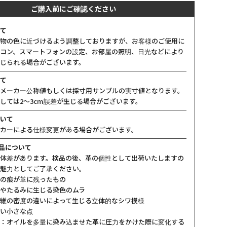
ご購入前にご確認ください
て
物の色に近づけるよう調整しておりますが、お客様のご使用に
コン、スマートフォンの設定、お部屋の照明、日光などにより
じられる場合がございます。
て
メーカー公称値もしくは採寸用サンプルの実寸値となります。
しては2〜3cm誤差が生じる場合がございます。
いて
カーによる仕様変更がある場合がございます。
製品について
体差があります。検品の後、革の個性として出荷いたしますの
魅力としてご了承ください。
の痕が革に残ったもの
やたるみに生じる染色のムラ
維の密度の違いによって生じる立体的なシワ模様
い小さな点
：オイルを多量に染み込ませた革に圧力をかけた際に変化する