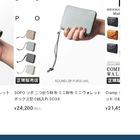
ォレット
SOPO ソポ 二つ折り財布 ミニ財布 ミニウォレット
Cramp クランプ
ボックス型小銭入れ SO36
ット 小銭入れ コイン
24,200
21,450
¥
¥
(税込)
(税込)