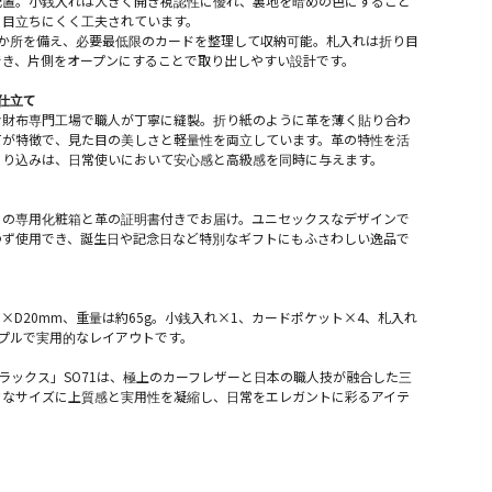
配置。小銭入れは大きく開き視認性に優れ、裏地を暗めの色にすること
も目立ちにくく工夫されています。
4か所を備え、必要最低限のカードを整理して収納可能。札入れは折り目
でき、片側をオープンにすることで取り出しやすい設計です。
仕立て
お財布専門工場で職人が丁寧に縫製。折り紙のように革を薄く貼り合わ
てが特徴で、見た目の美しさと軽量性を両立しています。革の特性を活
くり込みは、日常使いにおいて安心感と高級感を同時に与えます。
りの専用化粧箱と革の証明書付きでお届け。ユニセックスなデザインで
わず使用でき、誕生日や記念日など特別なギフトにもふさわしい逸品で
75×D20mm、重量は約65g。小銭入れ×1、カードポケット×4、札入れ
プルで実用的なレイアウトです。
ロラックス」SO71は、極上のカーフレザーと日本の職人技が融合した三
さなサイズに上質感と実用性を凝縮し、日常をエレガントに彩るアイテ