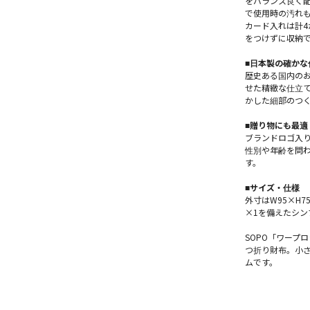
をバランス良く
で使用時の汚れ
カード入れは計
をつけずに収納
■日本製の確かな
歴史ある国内の
せた精緻な仕立
かした細部のつ
■贈り物にも最適
ブランドロゴ入
性別や年齢を問
す。
■サイズ・仕様
外寸はW95×H
×1を備えたシン
SOPO「ワープ
つ折り財布。小
ムです。