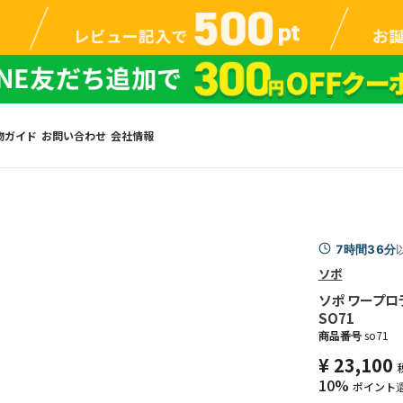
物ガイド
お問い合わせ
会社情報
7時間36分
ソポ
ソポ ワープロ
SO71
商品番号
so71
¥
23,100
10%
ポイント