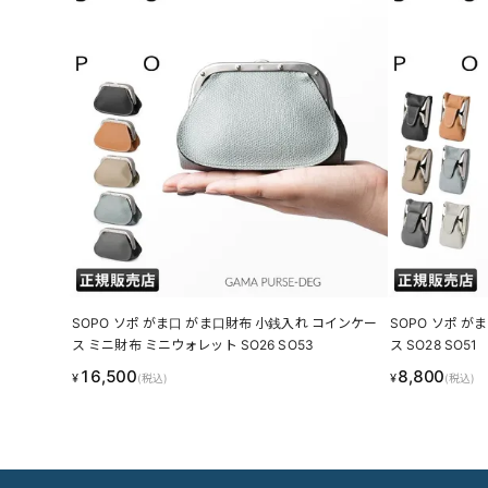
SOPO ソポ がま口 がま口財布 小銭入れ コインケー
SOPO ソポ 
ス ミニ財布 ミニウォレット SO26 SO53
ス SO28 SO51
16,500
8,800
¥
¥
(税込)
(税込)