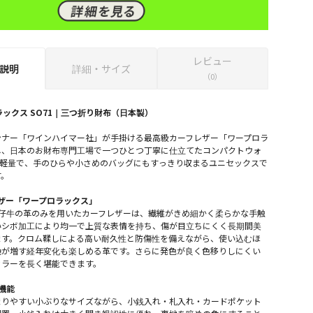
レビュー
説明
詳細・サイズ
（0）
ラックス SO71｜三つ折り財布（日本製）
ンナー「ワインハイマー社」が手掛ける最高級カーフレザー「ワープロラ
し、日本のお財布専門工場で一つひとつ丁寧に仕立てたコンパクトウォ
と軽量で、手のひらや小さめのバッグにもすっきり収まるユニセックスで
す。
ザー「ワープロラックス」
の仔牛の革のみを用いたカーフレザーは、繊維がきめ細かく柔らかな手触
いシボ加工により均一で上質な表情を持ち、傷が目立ちにくく長期間美
ます。クロム鞣しによる高い耐久性と防傷性を備えながら、使い込むほ
艶が増す経年変化も楽しめる革です。さらに発色が良く色移りしにくい
カラーを長く堪能できます。
機能
まりやすい小ぶりなサイズながら、小銭入れ・札入れ・カードポケット