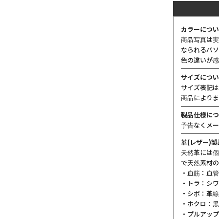
カラーについ
商品写真は実
なられるパソ
色の違いが感
サイズについ
サイズ表記は
商品によりま
製品仕様につ
予告なくメー
革(レザー)
天然革には個
で天然素材の
・血筋：血管
・トラ：シワ
・シボ：革線
・ホクロ：黒
・プルアップ