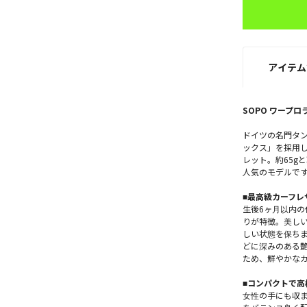
アイテム
SOPO ワープロ
ドイツの名門タ
ックス」を採用
レット。約65g
人気のモデルで
■最高級カーフレ
生後6ヶ月以内
りが特徴。美し
しい状態を保ち
どに深みのある
ため、鮮やかな
■コンパクトで高
女性の手にも収