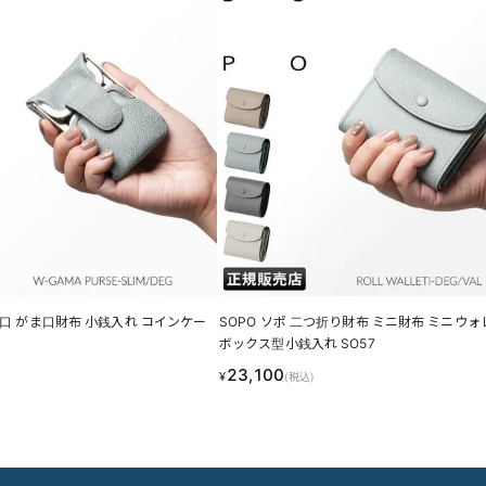
がま口 がま口財布 小銭入れ コインケー
SOPO ソポ 二つ折り財布 ミニ財布 ミニウ
ボックス型小銭入れ SO57
23,100
¥
(税込)