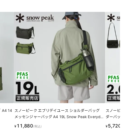
4 14
スノーピーク エブリデイユース ショルダーバッグ
スノーピーク エブ
メッセンジャーバッグ A4 19L Snow Peak Everyda
ダーバッグ アウトドアブ
y Use ac-25su403
ay Use AC-25SU4
11,880
5,720
¥
¥
(税込)
(税込)