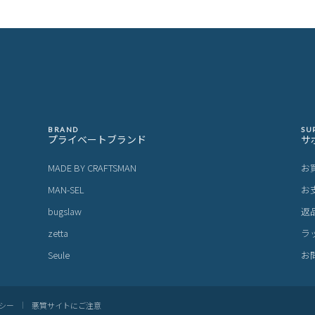
BRAND
SU
プライベートブランド
サ
MADE BY CRAFTSMAN
お
MAN-SEL
お
bugslaw
返
zetta
ラ
Seule
お
シー
悪質サイトにご注意