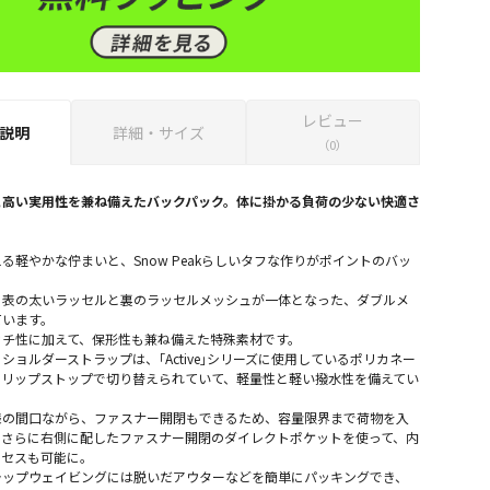
レビュー
説明
詳細・サイズ
（0）
と高い実用性を兼ね備えたバックパック。体に掛かる負荷の少ない快適さ
る軽やかな佇まいと、Snow Peakらしいタフな作りがポイントのバッ
、表の太いラッセルと裏のラッセルメッシュが一体となった、ダブルメ
ています。
ッチ性に加えて、保形性も兼ね備えた特殊素材です。
ショルダーストラップは、｢Active｣シリーズに使用しているポリカネー
のリップストップで切り替えられていて、軽量性と軽い撥水性を備えてい
様の間口ながら、ファスナー開閉もできるため、容量限界まで荷物を入
、さらに右側に配したファスナー開閉のダイレクトポケットを使って、内
クセスも可能に。
ラップウェイビングには脱いだアウターなどを簡単にパッキングでき、