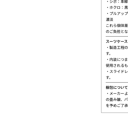
・シボ：革線
・ホクロ：黒
・プルアップ
濃淡
これら個体差
のご負担とな
スーツケース
・製造工程の
す。
・内装につま
使用されるも
・スライドレ
す。
梱包について
・メーカーよ
の畳み皺、パ
を予めご了承