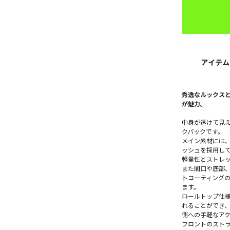
アイテム
秀逸なルックス
が魅力。
中身が透けて見え
クパックです。
メイン素材には
ッシュを採用し
軽量性とストレ
また間口や底部、
トコーティング
ます。
ロールトップ仕
れることができ
側への手軽なア
フロントのスト