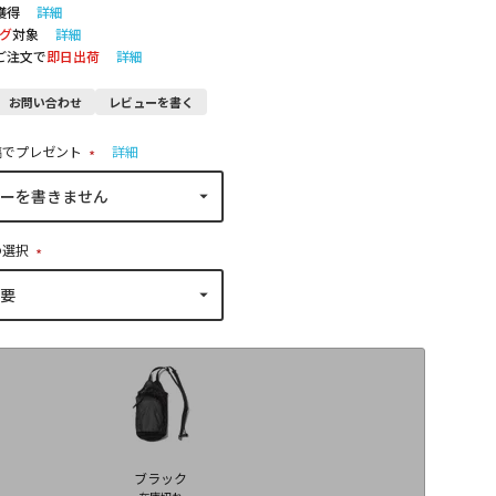
獲得
詳細
グ
対象
詳細
のご注文で
即日出荷
詳細
お問い合わせ
レビューを書く
稿でプレゼント
詳細
(
必
須
)
の選択
(
必
須
)
ブラック