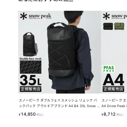
スノーピーク ダブルフェイスメッシュ リュック バ
スノーピーク エ
ックパック アウトドアブランド A4 B4 35L Snow P
A4 Snow Peak
eak Double Face Mesh AC-25SU407BK
14,850
8,712
¥
¥
(税込)
(税込)