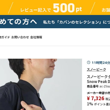
物ガイド
お問い合わせ
会社情報
11時間24
スノーピーク
スノーピーク 
Snow Peak D
商品番号
ac-25s
¥
7,326
税
1%
ポイント還