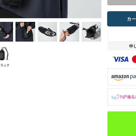
カ
申
ブラック