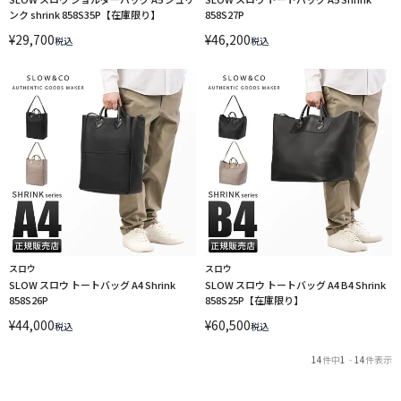
ンク shrink 858S35P【在庫限り】
858S27P
¥
29,700
¥
46,200
税込
税込
スロウ
スロウ
SLOW スロウ トートバッグ A4 Shrink
SLOW スロウ トートバッグ A4 B4 Shrink
858S26P
858S25P【在庫限り】
¥
44,000
¥
60,500
税込
税込
14
件中
1
-
14
件表示