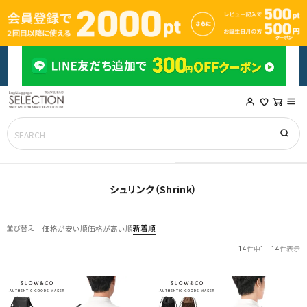
シュリンク（Shrink）
新着順
並び替え
価格が安い順
価格が高い順
14
件中
1
-
14
件表示