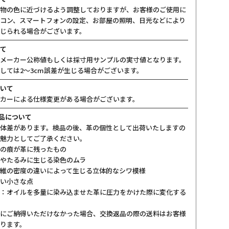
物の色に近づけるよう調整しておりますが、お客様のご使用に
コン、スマートフォンの設定、お部屋の照明、日光などにより
じられる場合がございます。
て
メーカー公称値もしくは採寸用サンプルの実寸値となります。
しては2〜3cm誤差が生じる場合がございます。
いて
カーによる仕様変更がある場合がございます。
製品について
体差があります。検品の後、革の個性として出荷いたしますの
魅力としてご了承ください。
の痕が革に残ったもの
やたるみに生じる染色のムラ
維の密度の違いによって生じる立体的なシワ模様
い小さな点
：オイルを多量に染み込ませた革に圧力をかけた際に変化する
にご納得いただけなかった場合、交換返品の際の送料はお客様
ります。