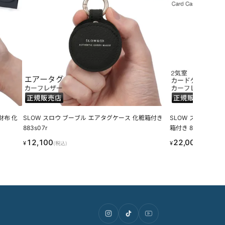
財布 化
SLOW スロウ ブーブル エアタグケース 化粧箱付き
SLOW スロウ ブ
883s07r
箱付き 883s06r
12,100
22,000
¥
¥
(税込)
(税込)