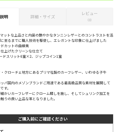
レビュー
説明
詳細・サイズ
（0）
のマットな上品さと内装の艶やかなタンニンレザーとのコントラストを活
部に至るまでに職人技術を駆使し、エレガントな印象に仕上げました
ンドカットの曲線美
く仕上げたクリーンな仕立て
ードスリット6室×2、ジップコイン1室
タ・クローチェ地方にあるプリマ社製のカーフレザー、いわゆる子牛
ロッパ国内のメゾンブランドご用達である最高級品質な素材を展開して
ーです。
が細かいカーフレザーにクローム鞣しを施し、そしてシュリンク加工を
手触りの良い上品な革となりました。
ご購入前にご確認ください
て