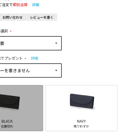
のご注文で
即日出荷
詳細
お問い合わせ
レビューを書く
の選択
(
必
須
)
稿でプレゼント
詳細
(
必
須
)
BLACK
NAVY
在庫切れ
残りわずか