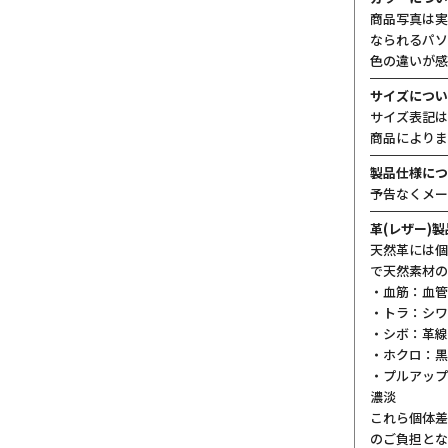
商品写真は実
なられるパソ
色の違いが感
サイズについ
サイズ表記は
商品によりま
製品仕様につ
予告なくメー
革(レザー)
天然革には個
で天然素材の
・血筋：血管
・トラ：シワ
・シボ：革線
・ホクロ：黒
・プルアップ
濃淡
これら個体差
のご負担とな