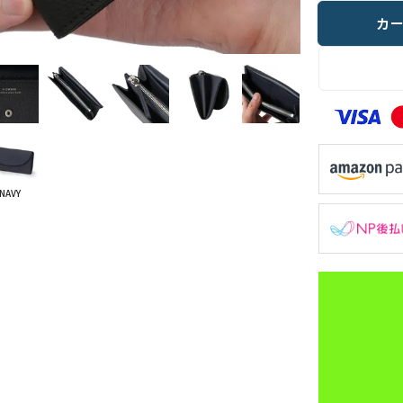
カ
NAVY