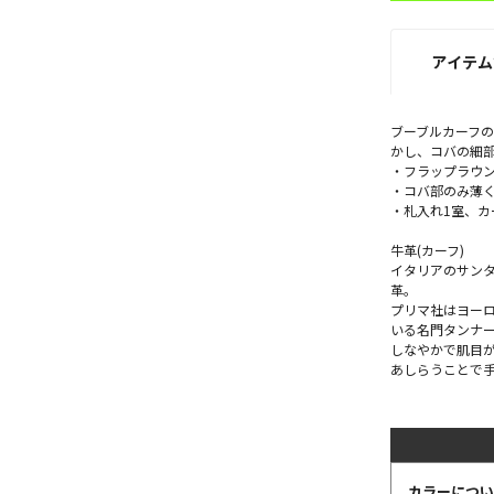
アイテム
ブーブルカーフ
かし、コバの細
・フラップラウ
・コバ部のみ薄
・札入れ1室、カ
牛革(カーフ)
イタリアのサン
革。
プリマ社はヨー
いる名門タンナ
しなやかで肌目
あしらうことで
カラーについ