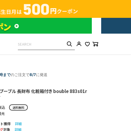
5時まで
のご注文で
8/7
に発送
ブーブル 長財布 化粧箱付き bouble 883s01r
r
税込
送料無料
還元
ト獲得
詳細
グ
対象
詳細