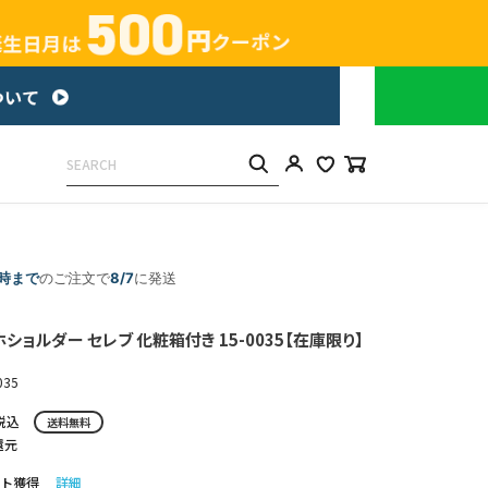
5時まで
のご注文で
8/7
に発送
ショルダー セレブ 化粧箱付き 15-0035【在庫限り】
035
税込
送料無料
還元
ト獲得
詳細