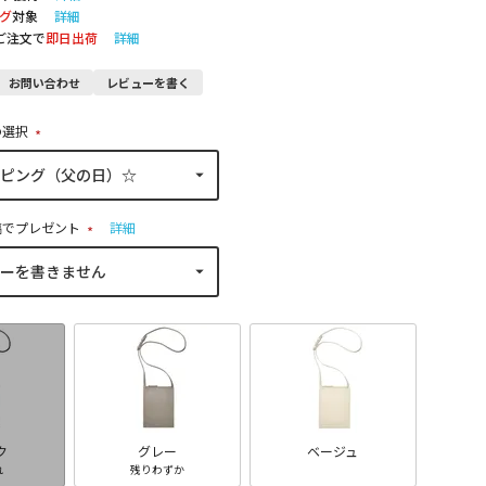
グ
対象
詳細
のご注文で
即日出荷
詳細
お問い合わせ
レビューを書く
の選択
(
必
須
)
稿でプレゼント
詳細
(
必
須
)
ク
グレー
ベージュ
れ
残りわずか