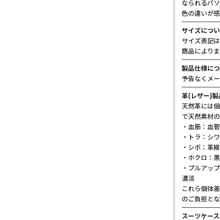
なられるパソ
色の違いが感
サイズについ
サイズ表記は
商品によりま
製品仕様につ
予告なくメー
革(レザー)
天然革には個
で天然素材の
・血筋：血管
・トラ：シワ
・シボ：革線
・ホクロ：黒
・プルアップ
濃淡
これら個体差
のご負担とな
スーツケース