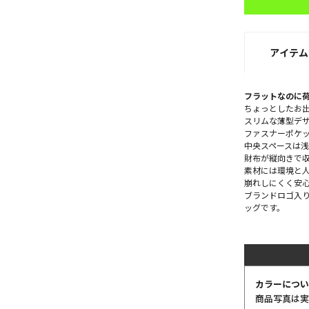
アイテム
フラットなのに
ちょっとしたお
スリムな薄型デ
ファスナーポケッ
中央スペースは
財布が縦向きで
素材には環境と
崩れしにくく安
ブランドロゴ入
ッグです。
カラーについ
商品写真は実