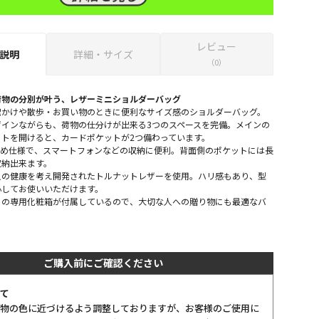
レビュー
説明
詳細・サイズ
（0）
荷物の分別が叶う、レザーミニショルダーバッグ
出かけや散歩・お買い物のときに便利なサイズ感のショルダーバッグ。
ザインながらも、荷物の仕分けが出来る3つのスペースを完備。メインの
トを開けると、カードポケットが2つ備わっています。
浅め仕様で、スマートフォンなどの収納に便利。背面側のポケットには長
収納出来ます。
人の健康を考え開発されたトルナットレザーを使用。ハリ感もあり、型
心してお使いいただけます。
りの専用化粧箱が付属しているので、大切な人への贈り物にも最適なバ
ご購入前にご確認ください
て
物の色に近づけるよう調整しておりますが、お客様のご使用に