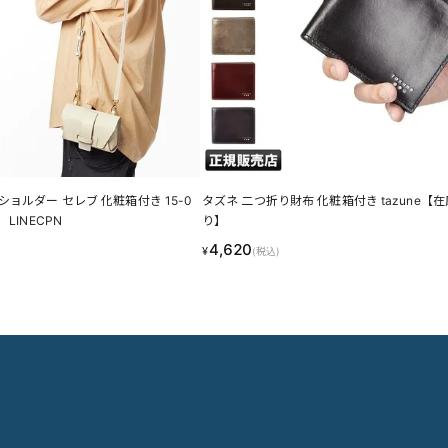
ショルダー セレブ 化粧箱付き 15-0
タズネ 二つ折り財布 化粧箱付き tazune【在庫限
LINECPN
り】
4,620
¥
(税込)