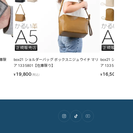
box21 ショルダーバッグ ボックスニジュウイチ マリ
box21 ショルダ
ア 1335801【在庫限り】
ア 1335800【在
19,800
16,500
¥
¥
(税込)
(税込)