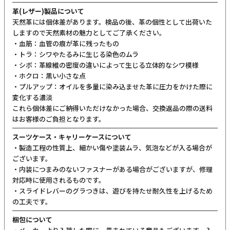
革(レザー)製品について
天然革には個体差があります。検品の後、革の個性として出荷いた
しますので天然素材の魅力としてご了承ください。
・血筋：血管の痕が革に残ったもの
・トラ：シワやたるみに生じる染色のムラ
・シボ：革線維の密度の違いによって生じる立体的なシワ模様
・ホクロ：黒い小さな点
・プルアップ：オイルを多量に染み込ませた革に圧力をかけた際に
変化する濃淡
これら個体差にご納得いただけなかった場合、交換返品の際の送料
はお客様のご負担となります。
スーツケース・キャリーケースについて
・製造工程の性質上、細かい傷や塗装ムラ、気泡などが入る場合が
ございます。
・内装につまみのないファスナーがある場合がございますが、修理
対応時に使用されるものです。
・スライドレバーのグラつきは、遊びを持たせ耐久性を上げるため
の工夫です。
梱包について