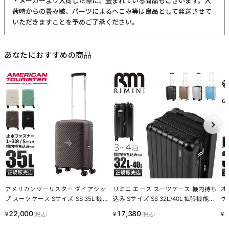
・メーカーより入荷した際に、畳まれている商品もございます。入
荷時からの畳み皺、パーツによるへこみ等は良品として発送させて
いただきますことを予めご了承ください。
あなたにおすすめの商品
アメリカンツーリスター ダイアジッ
リミニ エース スーツケース 機内持ち
オ
プ スーツケース Sサイズ SS 35L 機内
込み Sサイズ SS 32L/40L 拡張機能付
ケ
持ち込み AmericanTourister DIAZIP LI
き RIMINI 05121
スト
22,000
17,380
4
¥
¥
¥
(税込)
(税込)
NECPN
92