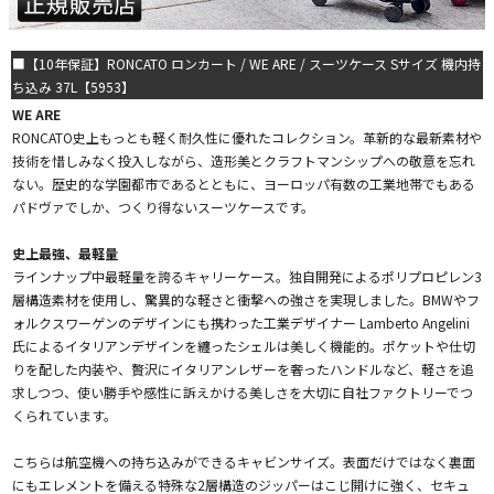
■【10年保証】RONCATO ロンカート / WE ARE / スーツケース Sサイズ 機内持
ち込み 37L【5953】
WE ARE
RONCATO史上もっとも軽く耐久性に優れたコレクション。革新的な最新素材や
技術を惜しみなく投入しながら、造形美とクラフトマンシップへの敬意を忘れ
ない。歴史的な学園都市であるとともに、ヨーロッパ有数の工業地帯でもある
パドヴァでしか、つくり得ないスーツケースです。
史上最強、最軽量
ラインナップ中最軽量を誇るキャリーケース。独自開発によるポリプロピレン3
層構造素材を使用し、驚異的な軽さと衝撃への強さを実現しました。BMWやフ
ォルクスワーゲンのデザインにも携わった工業デザイナー Lamberto Angelini
氏によるイタリアンデザインを纏ったシェルは美しく機能的。ポケットや仕切
りを配した内装や、贅沢にイタリアンレザーを奢ったハンドルなど、軽さを追
求しつつ、使い勝手や感性に訴えかける美しさを大切に自社ファクトリーでつ
くられています。
こちらは航空機への持ち込みができるキャビンサイズ。表面だけではなく裏面
にもエレメントを備える特殊な2層構造のジッパーはこじ開けに強く、セキュ