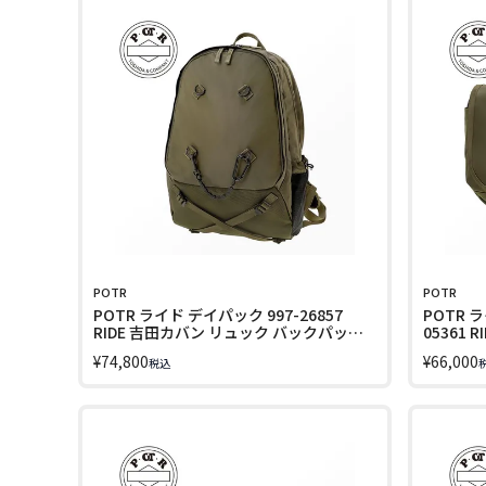
POTR
POTR
POTR ライド デイパック 997-26857
POTR 
RIDE 吉田カバン リュック バックパック
05361
16L
グ 14L A
¥
74,800
¥
66,000
税込