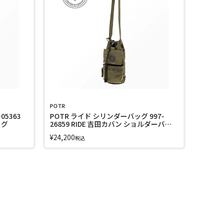
POTR
05363
POTR ライド シリンダーバッグ 997-
ッグ
26859 RIDE 吉田カバン ショルダーバッ
グ ショルダーポーチ ペットボトル 入る
¥
24,200
税込
水筒