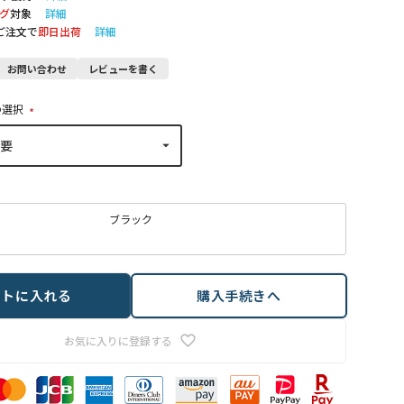
グ
対象
詳細
のご注文で
即日出荷
詳細
お問い合わせ
レビューを書く
の選択
(
必
須
)
ブラック
ートに入れる
購入手続きへ
お気に入りに登録する