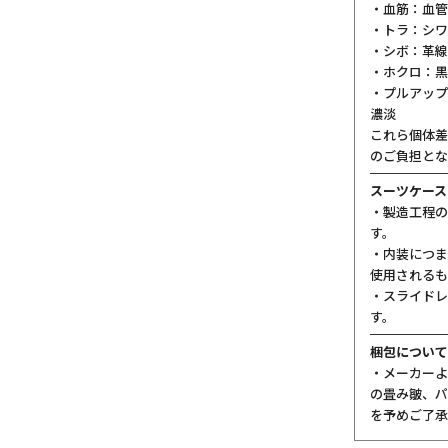
・血筋：血管
・トラ：シワ
・シボ：革線
・ホクロ：黒
・プルアップ
濃淡
これら個体差
のご負担とな
スーツケース
・製造工程の
す。
・内装につま
使用されるも
・スライドレ
す。
梱包について
・メーカーよ
の畳み皺、パ
を予めご了承