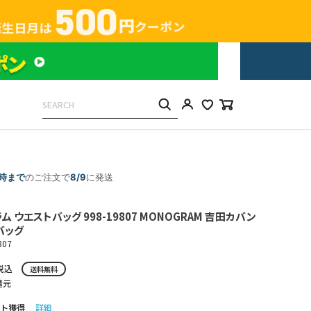
5時まで
のご注文で
8/9
に発送
ラム ウエストバッグ 998-19807 MONOGRAM 吉田カバン
バッグ
807
税込
送料無料
還元
ト獲得
詳細