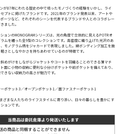
バンが87年にわたる歴史の中で培ったモノづくりの経験をいかし、ライ
セプトに掲げたブランドです。2021年のブランド発表以来、アートや
スポーツなど、それぞれのシーンを代表するブランドや人とのコラボレー
てきました。
ションのMONOGRAMシリーズは、光の角度で立体的に見えるPOTRオ
グラムを纏った全9型のコレクションです。高密度に織り上げた光沢のあ
に、モノグラム柄をジャカードで表現しました。綿ボンディング加工を施
、軽さとしなやかさを持ちあわせているのが特徴です。
は斜めがけをしながらジャケットやコートを羽織ることのできる薄マチ
ント面に小物の収納に便利な小分けポケットや前ポケットを備えており、
像できない収納力の高さが魅力です。
ーポケット3／オープンポケット1／面ファスナーポケット1
はさまざまな人たちのライフスタイルに寄り添い、日々の暮らしを豊かにす
クションです。
当商品は委託倉庫より発送いたします
送の商品と同梱することができません