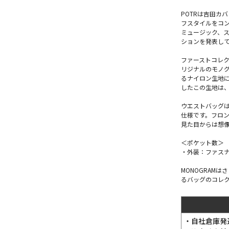
POTRは吉田カ
フスタイルをコン
ミュージック、
ションを発表し
ファーストコレク
リジナルのモノ
るナイロン生地
したこの生地は
ウエストバッグ
仕様です。フロ
見た目からは想
＜ポケット数＞
・外装：ファスナ
MONOGRAM
るバッグのコレ
・自社倉庫発