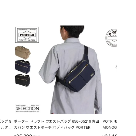
ッグ 9
ポーター ドラフト ウエストバッグ 656-05219 吉田
POTR モノグラム 2
ショルダー
カバン ウエストポーチ ボディバッグ PORTER
MONOGRAM 吉