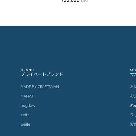
22,000
¥
(税込)
BRAND
SU
プライベートブランド
サ
MADE BY CRAFTSMAN
お
MAN-SEL
お
bugslaw
返
zetta
ラ
Seule
お