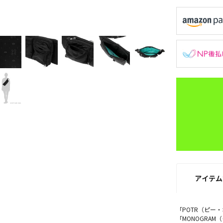
アイテム
「POTR（ピー
「MONOGRA