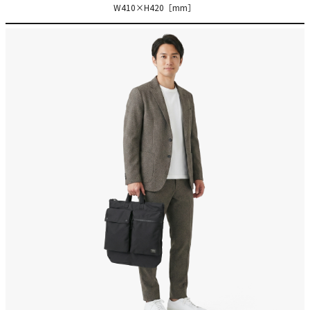
W410×H420［mm］