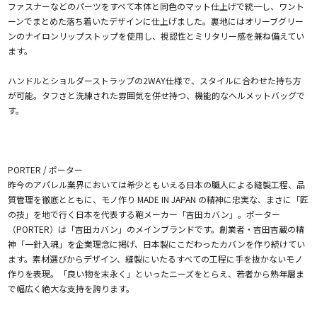
ファスナーなどのパーツをすべて本体と同色のマット仕上げで統一し、ワント
ーンでまとめた落ち着いたデザインに仕上げました。裏地にはオリーブグリー
ンのナイロンリップストップを使用し、視認性とミリタリー感を兼ね備えてい
ます。
ハンドルとショルダーストラップの2WAY仕様で、スタイルに合わせた持ち方
が可能。タフさと洗練された雰囲気を併せ持つ、機能的なヘルメットバッグで
す。
PORTER / ポーター
昨今のアパレル業界においては希少ともいえる日本の職人による縫製工程、品
質管理を徹底とともに、モノ作り MADE IN JAPAN の精神に忠実な、まさに「匠
の技」を地で行く日本を代表する鞄メーカー「吉田カバン」。ポーター
（PORTER）は「吉田カバン」のメインブランドです。創業者・吉田吉蔵の精
神「一針入魂」を企業理念に掲げ、日本製にこだわったカバンを作り続けてい
ます。素材選びからデザイン、縫製にいたるすべての工程に手を抜かないモノ
作りを表現。「良い物を末永く」といったニーズをとらえ、若者から熟年層ま
で幅広く絶大な支持を誇ります。