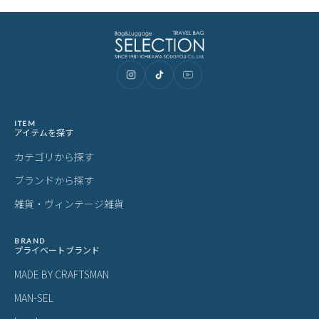
ご購入前にご確認ください
カラーについて
商品写真は実物の色に近づけるよう調整しておりますが、お客様の
ご使用になられるパソコン、スマートフォンの設定、お部屋の照
明、日光などにより色の違いが感じられる場合がございます。
サイズについて
サイズ表記はメーカー公称値もしくは採寸用サンプルの実寸値とな
ります。商品によりましては2〜3cm誤差が生じる場合がございま
す。
製品仕様について
予告なくメーカーによる仕様変更がある場合がございます。
革(レザー)製品について
天然革には個体差があります。検品の後、革の個性として出荷いた
しますので天然素材の魅力としてご了承ください。
・血筋：血管の痕が革に残ったもの
・トラ：シワやたるみに生じる染色のムラ