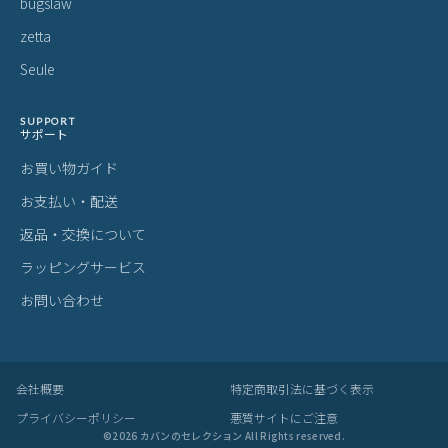
・シボ：革線維の密度の違いによって生じる立体的なシワ模様
・ホクロ：黒い小さな点
・プルアップ：オイルを多量に染み込ませた革に圧力をかけた際に
変化する濃淡
これら個体差にご納得いただけなかった場合、交換返品の際の送料
はお客様のご負担となります。
スーツケース・キャリーケースについて
・製造工程の性質上、細かい傷や塗装ムラ、気泡などが入る場合が
ございます。
・内装につまみのないファスナーがある場合がございますが、修理
対応時に使用されるものです。
・スライドレバーのグラつきは、遊びを持たせ耐久性を上げるため
の工夫です。
梱包について
・メーカーより入荷した際に、畳まれている商品もございます。入
荷時からの畳み皺、パーツによるへこみ等は良品として発送させて
いただきますことを予めご了承ください。
あなたにおすすめの商品