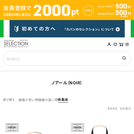
ノアール（NOIR）
新着順
並び替え
価格が安い順
価格が高い順
5
件中
1
-
5
件表示