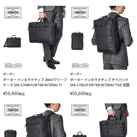
ポーター
ポーター
ポーター インタラクティブ 2WAYブリーフ
ポーター インタラクティブ デイパック
ケース 536-17048 PORTER INTERACTIVE
536-17052 PORTER INTERACTIVE 吉田カ
吉田カバン ビジネスバッグ A4 B4 2WAY
バン リュック ビジネスリュック A4 B4 14L
¥
59,400
¥
50,600
税込
税込
PC収納 15インチ
PC収納 15インチ