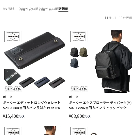
新着順
並び替え
価格が安い順
価格が高い順
11
件中
1
-
11
件表示
ポーター
ポーター
ポーター エディット ロングウォレット
ポーター エクスプローラー デイパック(M)
528-09888 吉田カバン 長財布 PORTER
507-17996 吉田カバン リュック バックパ
ック PORTER
¥
15,400
¥
63,800
税込
税込