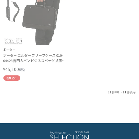
ポーター
ポーター エルダー ブリーフケース 010-
04428 吉田カバン ビジネスバッグ 拡張
2WAY A4 B4 PORTER
¥
45,100
税込
在庫切れ
11
件中
1
-
11
件表示