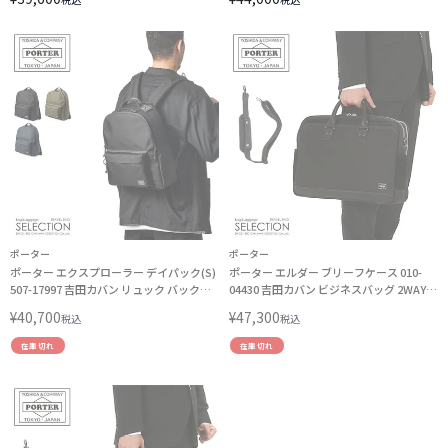
ドルウォレット
ポーター
ポーター
ポーター エクスプローラー デイパック(S)
ポーター エルダー ブリーフケース 010-
507-17997 吉田カバン リュック バックパ
04430 吉田カバン ビジネスバッグ 2WAY
ック PORTER
A4 B4 PORTER
¥
40,700
¥
47,300
税込
税込
在庫切れ
在庫切れ