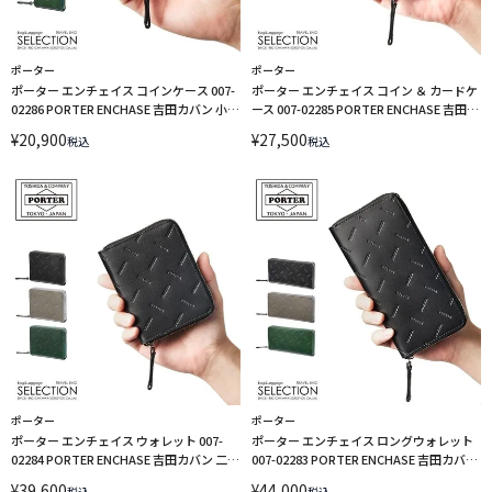
ポーター
ポーター
ポーター エンチェイス コインケース 007-
ポーター エンチェイス コイン ＆ カードケ
02286 PORTER ENCHASE 吉田カバン 小銭
ース 007-02285 PORTER ENCHASE 吉田カ
入れ レザー
バン コインケース キーリング付 キーケー
¥
20,900
¥
27,500
税込
税込
ス 一体型 小銭入れ レザー
ポーター
ポーター
ポーター エンチェイス ウォレット 007-
ポーター エンチェイス ロングウォレット
02284 PORTER ENCHASE 吉田カバン 二つ
007-02283 PORTER ENCHASE 吉田カバン
折り財布 二つ折り ラウンドファスナー ミ
長財布 ラウンドファスナー
¥
39,600
¥
44,000
税込
税込