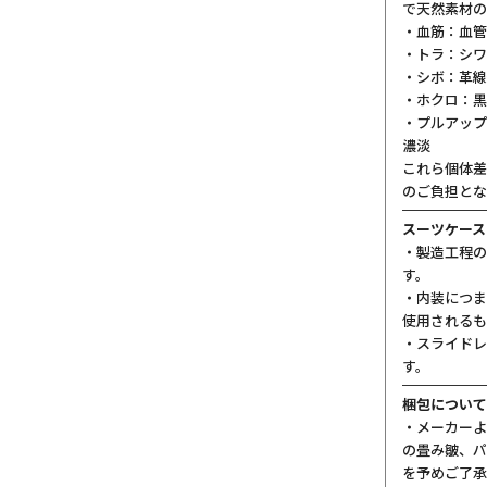
で天然素材の
・血筋：血管
・トラ：シワ
・シボ：革線
・ホクロ：黒
・プルアップ
濃淡
これら個体差
のご負担とな
スーツケース
・製造工程の
す。
・内装につま
使用されるも
・スライドレ
す。
梱包について
・メーカーよ
の畳み皺、パ
を予めご了承