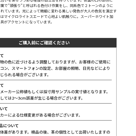
業で”頭張り”と呼ばれる色付け作業をし、同系色で２トーンのように
まれています。光によって微細に変わる美しい発色が大人の色気を演出す
装はマイクロライトスエードで心地よい肌触りに。スーパーホワイト加
金具がアクセントになっています。
ご購入前にご確認ください
て
物の色に近づけるよう調整しておりますが、お客様のご使用に
コン、スマートフォンの設定、お部屋の照明、日光などにより
じられる場合がございます。
て
メーカー公称値もしくは採寸用サンプルの実寸値となります。
しては2〜3cm誤差が生じる場合がございます。
いて
カーによる仕様変更がある場合がございます。
製品について
体差があります。検品の後、革の個性として出荷いたしますの