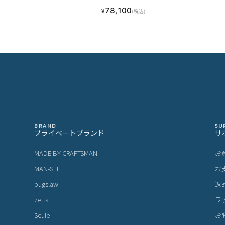
室 A4ファイル B4用紙
78,100
¥
(税込)
BRAND
SU
プライベートブランド
サ
MADE BY CRAFTSMAN
お
MAN-SEL
お
bugslaw
返
zetta
ラ
Seule
お