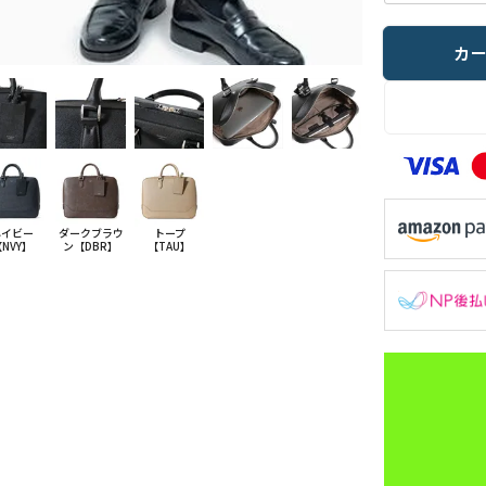
カ
ネイビー
ダークブラウ
トープ
NVY】
ン【DBR】
【TAU】