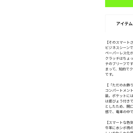
アイテム
【そのスマート
ビジネスシーン
ペーパーレス化
クラッチはちょ
チのブリーフで
まって、知的で
です。
【「ただのお飾
コンパートメン
装。ポケットに
は底びょう付き
としたため、開
感で、電車の中
【スマートな色
牛革に水シボ柄
しいやわらかな