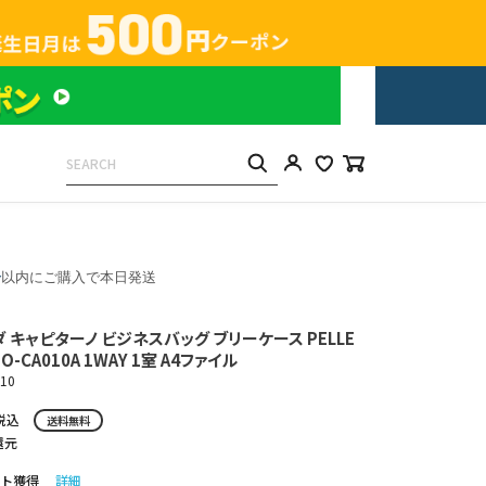
分
以内にご購入で本日発送
 キャピターノ ビジネスバッグ ブリーケース PELLE
MO-CA010A 1WAY 1室 A4ファイル
10
税込
送料無料
還元
ト獲得
詳細