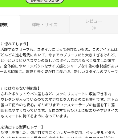
レビュー
説明
詳細・サイズ
（0）
さに惚れてしまう】
で活躍するブリーフも、スタイルによって選びたいもの。このアイテムは
がどんどん進む現代において、今までのブリーフだと大きすぎるけれど、
っと…というビジネスマンの新しいスタイルに応えるべく誕生した薄マ
す。全体的にややコンパクトなサイズ感とシャープな印象の素材感があい
クールな印象に。颯爽と歩く姿が目に浮かぶ、新しいスタイルのブリーフ
り」にはならない機能性】
トされたポケットやペン差しなど、スッキリスマートに収納できる内
はウレタンが入っているのでスマホなどを入れるのにも便利です。ボトム
で置いて使うのも安心。ギリギリまでファスナーテープの位置を下に落
口部も見やすくなっています。女性の方でもひざ上に収まりやすいサイズ
でもスマートに持てるようになっています。
気を演出する型押しレザー】
の型押しを施した、傷が目立ちにくいレザーを使用。ペッレモルビダら
風合いを保ちつつある程度の自立性を持っています。表面の凸の部分に