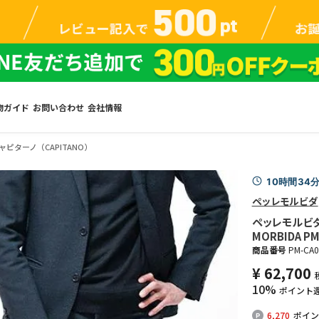
物ガイド
お問い合わせ
会社情報
ャピターノ（CAPITANO）
10時間34
ペッレモルビダ
ペッレモルビダ
MORBIDA P
商品番号
PM-CA0
¥
62,700
10%
ポイント
6,270
ポイン