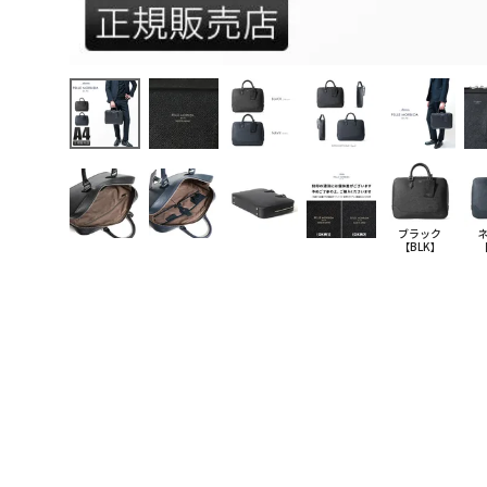
ブラック
【BLK】
【