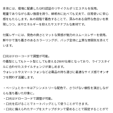
本体には、環境に配慮したGRS認証のリサイクルポリエステルを採用。
軽量でありながら高い強度を誇り、綿帆布に比べても丈夫で、日常使いに安心
感をもたらします。糸の段階で着色することで、深みのある自然な色合いを表
現しつつ、水やエネルギーを抑えたサステナブルな素材です。
付属レザーには、発色の良さとマットな質感が魅力のスムースレザーを使用。
鮮やかで落ち着きのあるカラーリングが、バッグ全体に上質な雰囲気を添えて
います。
口元はドローコードで調整が可能。
巾着型としてもトート型としても使える2WAY仕様となっており、ライフスタイ
ルに合わせたスタイルチェンジが楽しめます。
ウォレットやスマートフォンなど必需品の持ち運びに最適なサイズ感でオンオ
フを問わず活躍します。
・ベージュとカーキはアシンメトリーな配色で、さりげない個性を演出しなが
らも落ち着いた印象に。
・口元はドローコードで調整が可能。
・口元を広げることでトートバッグとして使うことができます。
・口元に備えられたテープをスナップボタンで留めることで固定することがで