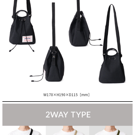
W170×H190×D115［mm］