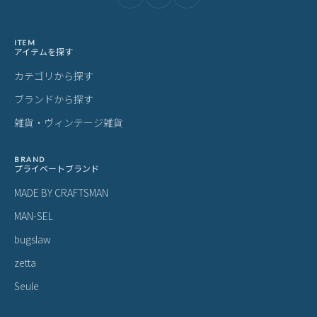
当商品は委託倉庫より発送いたします
・自社倉庫発送の商品と同梱することができません
・注文確定前に必ずお間違いがないかご確認ください
・注文受付メール配信後(配達手配完了後)の商品の変更や配送日
時の変更、キャンセルは一切お受けできません
・外部倉庫出荷の為、個別のご対応は一切出来かねます
ご購入前にご確認ください
カラーについて
商品写真は実物の色に近づけるよう調整しておりますが、お客様の
ご使用になられるパソコン、スマートフォンの設定、お部屋の照