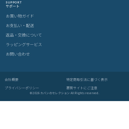
明、日光などにより色の違いが感じられる場合がございます。
サイズについて
サイズ表記はメーカー公称値もしくは採寸用サンプルの実寸値とな
ります。商品によりましては2〜3cm誤差が生じる場合がございま
す。
製品仕様について
予告なくメーカーによる仕様変更がある場合がございます。
革(レザー)製品について
天然革には個体差があります。検品の後、革の個性として出荷いた
しますので天然素材の魅力としてご了承ください。
・血筋：血管の痕が革に残ったもの
・トラ：シワやたるみに生じる染色のムラ
・シボ：革線維の密度の違いによって生じる立体的なシワ模様
・ホクロ：黒い小さな点
・プルアップ：オイルを多量に染み込ませた革に圧力をかけた際に
変化する濃淡
これら個体差にご納得いただけなかった場合、交換返品の際の送料
はお客様のご負担となります。