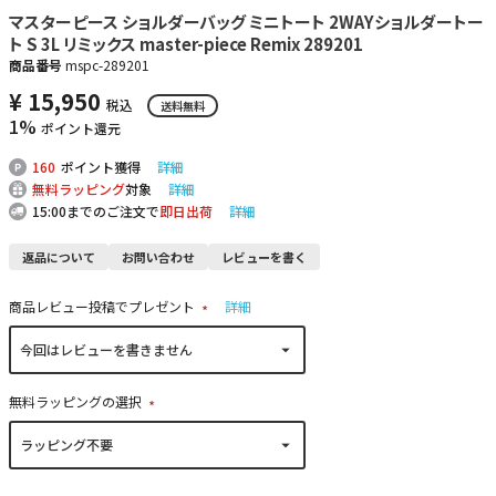
マスターピース ショルダーバッグ ミニトート 2WAYショルダートー
ト S 3L リミックス master-piece Remix 289201
商品番号
mspc-289201
¥
15,950
税込
送料無料
1%
ポイント還元
160
ポイント獲得
詳細
無料ラッピング
対象
詳細
15:00までのご注文で
即日出荷
詳細
返品について
お問い合わせ
レビューを書く
商品レビュー投稿でプレゼント
詳細
(
必
須
)
無料ラッピングの選択
(
必
須
)