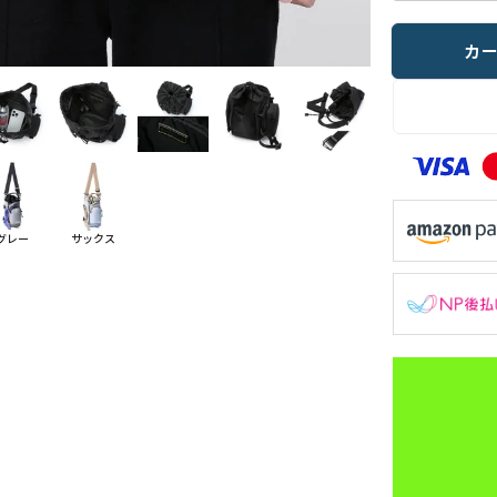
カ
グレー
サックス