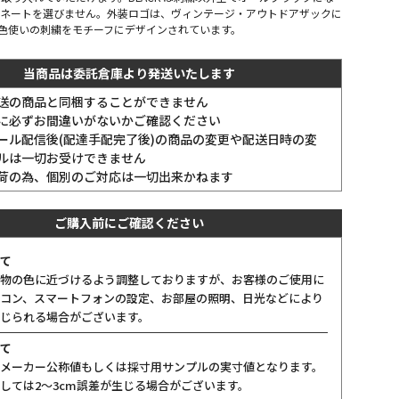
ィネートを選びません。外装ロゴは、ヴィンテージ・アウトドアザックに
色使いの刺繍をモチーフにデザインされています。
当商品は委託倉庫より発送いたします
送の商品と同梱することができません
に必ずお間違いがないかご確認ください
ール配信後(配達手配完了後)の商品の変更や配送日時の変
ルは一切お受けできません
荷の為、個別のご対応は一切出来かねます
ご購入前にご確認ください
て
物の色に近づけるよう調整しておりますが、お客様のご使用に
コン、スマートフォンの設定、お部屋の照明、日光などにより
じられる場合がございます。
て
メーカー公称値もしくは採寸用サンプルの実寸値となります。
しては2〜3cm誤差が生じる場合がございます。