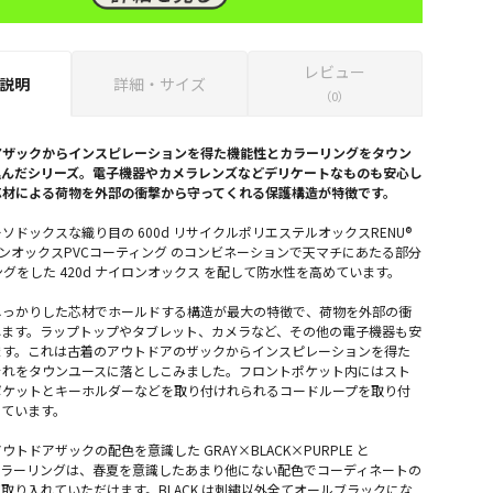
レビュー
説明
詳細・サイズ
（0）
アザックからインスピレーションを得た機能性とカラーリングをタウン
込んだシリーズ。電子機器やカメラレンズなどデリケートなものも安心し
芯材による荷物を外部の衝撃から守ってくれる保護構造が特徴です。
ソドックスな織り目の 600d リサイクルポリエステルオックスRENU®
イロンオックスPVCコーティング のコンビネーションで天マチにあたる部分
ングをした 420d ナイロンオックス を配して防水性を高めています。
しっかりした芯材でホールドする構造が最大の特徴で、荷物を外部の衝
れます。ラップトップやタブレット、カメラなど、その他の電子機器も安
ます。これは古着のアウトドアのザックからインスピレーションを得た
それをタウンユースに落としこみました。フロントポケット内にはスト
ポケットとキーホルダーなどを取り付けれられるコードループを取り付
めています。
トドアザックの配色を意識した GRAY×BLACK×PURPLE と
E のカラーリングは、春夏を意識したあまり他にない配色でコーディネートの
取り入れていただけます。BLACK は刺繍以外全てオールブラックにな