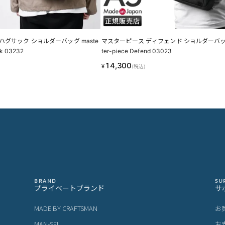
ハグサック ショルダーバッグ maste
マスターピース ディフェンド ショルダーバッグ
ck 03232
ter-piece Defend 03023
14,300
¥
(税込)
BRAND
SU
プライベートブランド
サ
MADE BY CRAFTSMAN
お
MAN-SEL
お