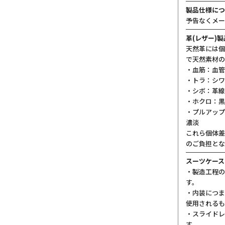
製品仕様につ
予告なくメー
革(レザー)
天然革には個
で天然素材の
・血筋：血管
・トラ：シワ
・シボ：革線
・ホクロ：黒
・プルアップ
濃淡
これら個体差
のご負担とな
スーツケース
・製造工程の
す。
・内装につま
使用されるも
・スライドレ
す。