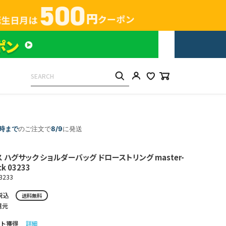
5時まで
のご注文で
8/9
に発送
ハグサック ショルダーバッグ ドローストリング master-
ck 03233
3233
税込
送料無料
還元
ト獲得
詳細