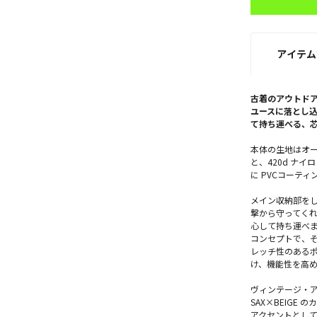
アイテム
古着のアウトド
ユースに落とし
て持ち運べる、
本体の生地はオー
と、420d ナ
に PVCコーティ
メイン収納部を
撃から守ってく
心して持ち運べ
コンセプトで、
レッチ性のある
け、機能性を高
ヴィンテージ・アウ
SAX×BEIG
アクセントとして