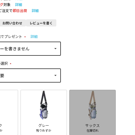
グ
対象
詳細
のご注文で
即日出荷
詳細
お問い合わせ
レビューを書く
稿でプレゼント
詳細
(
必
須
)
の選択
(
必
須
)
ク
グレー
サックス
か
残りわずか
在庫切れ