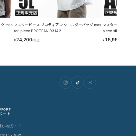
 mas
マスターピース プロティアン ショルダーバッグ mas
マスターピース スリッ
ter-piece PROTEAN 03142
piece slick 02488
24,200
15,950
¥
¥
(税込)
(税込)
PPORT
ポート
買い物ガイド
支払い・配送