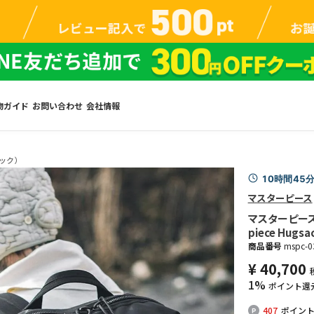
物ガイド
お問い合わせ
会社情報
ック）
10時間45
マスターピース
マスターピース ハ
piece Hugsa
商品番号
mspc-0
¥
40,700
1%
ポイント還
407
ポイン