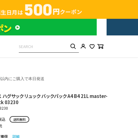
分
以内にご購入で本日発送
グサック リュック バックパック A4 B4 21L master-
ck 03230
3230
税込
送料無料
元
ト獲得
詳細