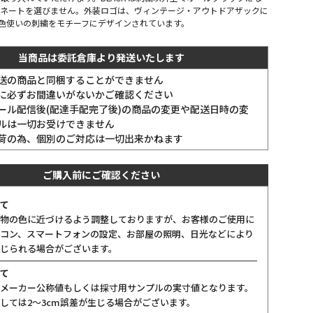
ィネートを選びません。外装ロゴは、ヴィンテージ・アウトドアザックに
色使いの刺繍をモチーフにデザインされています。
当商品は委託倉庫より発送いたします
送の商品と同梱することができません
に必ずお間違いがないかご確認ください
ール配信後(配達手配完了後)の商品の変更や配送日時の変
ルは一切お受けできません
荷の為、個別のご対応は一切出来かねます
ご購入前にご確認ください
て
物の色に近づけるよう調整しておりますが、お客様のご使用に
コン、スマートフォンの設定、お部屋の照明、日光などにより
じられる場合がございます。
て
メーカー公称値もしくは採寸用サンプルの実寸値となります。
しては2〜3cm誤差が生じる場合がございます。