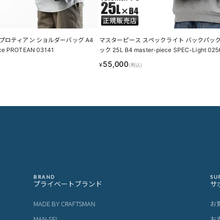
プロティアン ショルダーバッグ A4
マスターピース スペックライト バックパック
ece PROTEAN 03141
ック 25L B4 master-piece SPEC-Light 02
55,000
¥
(税込)
BRAND
SU
プライベートブランド
サ
MADE BY CRAFTSMAN
お
MAN-SEL
お