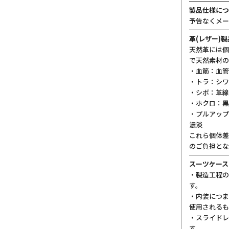
製品仕様につ
予告なくメー
革(レザー)
天然革には個
で天然素材の
・血筋：血管
・トラ：シワ
・シボ：革線
・ホクロ：黒
・プルアップ
濃淡
これら個体差
のご負担とな
スーツケース
・製造工程の
す。
・内装につま
使用されるも
・スライドレ
す。