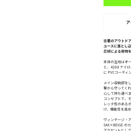
ア
古着のアウトド
ユースに落とし
芯材による荷物
本体の生地はオー
と、420d ナ
に PVCコーティ
メイン収納部を
撃から守ってく
心して持ち運べ
コンセプトで、
レッチ性のある
け、機能性を高
ヴィンテージ・アウ
SAX×BEIG
アクセントとして