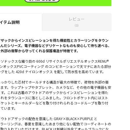
レビュー
イテム説明
（0）
アザックからインスピレーションを得た機能性とカラーリングをタウン
込んだシリーズ。電子機器などデリケートなものも安心して持ち運べる、
を外部の衝撃から守ってくれる保護構造が特徴です。
ソドックスな織り目の 600d リサイクルポリエステルオックスRENU®
イロンオックスPVCコーティング のコンビネーションで天マチにあたる部分
ングをした 420d ナイロンオックス を配して防水性を高めています。
しっかりした芯材でホールドする構造が最大の特徴で、荷物を外部の衝
れます。ラップトップやタブレット、カメラなど、その他の電子機器も安
ます。これは古着のアウトドアのザックからインスピレーションを得た
それをタウンユースに落としこみました。フロントポケット内にはスト
ポケットとキーホルダーなどを取り付けれられるコードループを取り付
めています。
トドアザックの配色を意識した GRAY×BLACK×PURPLE と
E のカラーリングは、春夏を意識したあまり他にない配色でコーディネートの
取り入れていただけます。BLACK は刺繍以外全てオールブラックにな