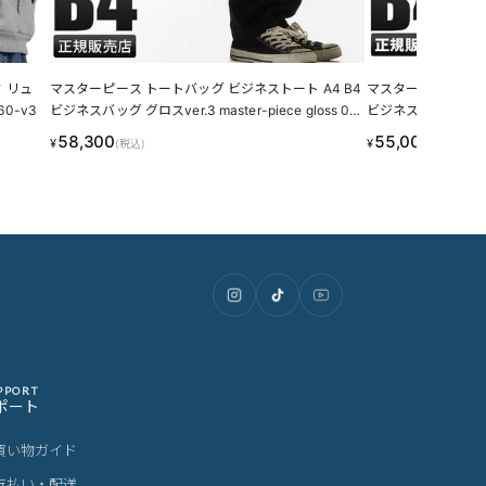
 リュ
マスターピース トートバッグ ビジネストート A4 B4
マスターピース リュ
560-v3
ビジネスバッグ グロスver.3 master-piece gloss 01
ビジネスバッグ アベニュー
643-v3
43083
58,300
55,000
¥
¥
(税込)
(税込)
PPORT
ポート
買い物ガイド
支払い・配送