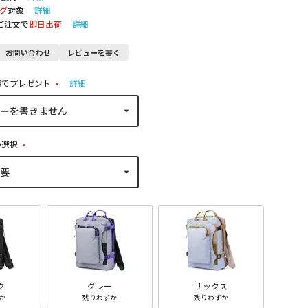
グ
対象
詳細
のご注文で
即日出荷
詳細
お問い合わせ
レビューを書く
稿でプレゼント
詳細
(
必
須
)
の選択
(
必
須
)
ク
グレー
サックス
か
残りわずか
残りわずか