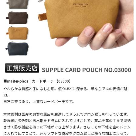
■master-piece｜カードポーチ 【03000】
やわらかな質感と手になじむ形。使うほどに深まる、革ならではの表情が魅
力。
日常に寄り添う、上質なカードポーチです。
本体素材は国産の良質な原皮を厳選してドラムでクロム鞣しを行っています。
乾燥後に染色剤と防水剤をドラムに入れて回すことで、薬品を革の中まで浸透
させて防水機能を持った下地ができ上がります。さらにその下地を空のドラム
に入れて回すことで、元々ソフトな原皮をクロム鞣しと様々な加工によって、