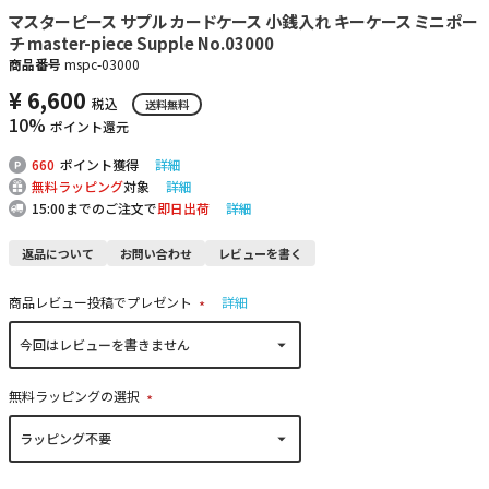
マスターピース サプル カードケース 小銭入れ キーケース ミニポー
チ master-piece Supple No.03000
商品番号
mspc-03000
¥
6,600
税込
送料無料
10%
ポイント還元
660
ポイント獲得
詳細
無料ラッピング
対象
詳細
15:00までのご注文で
即日出荷
詳細
返品について
お問い合わせ
レビューを書く
商品レビュー投稿でプレゼント
詳細
(
必
須
)
無料ラッピングの選択
(
必
須
)