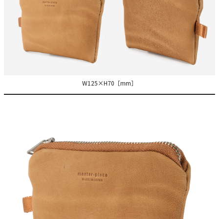
W125×H70［mm］