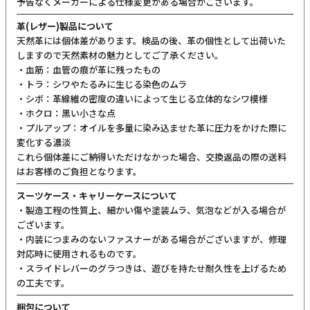
予告なくメーカーによる仕様変更がある場合がございます。
革(レザー)製品について
天然革には個体差があります。検品の後、革の個性として出荷いた
しますので天然素材の魅力としてご了承ください。
・血筋：血管の痕が革に残ったもの
・トラ：シワやたるみに生じる染色のムラ
・シボ：革線維の密度の違いによって生じる立体的なシワ模様
・ホクロ：黒い小さな点
・プルアップ：オイルを多量に染み込ませた革に圧力をかけた際に
変化する濃淡
これら個体差にご納得いただけなかった場合、交換返品の際の送料
はお客様のご負担となります。
スーツケース・キャリーケースについて
・製造工程の性質上、細かい傷や塗装ムラ、気泡などが入る場合が
ございます。
・内装につまみのないファスナーがある場合がございますが、修理
対応時に使用されるものです。
・スライドレバーのグラつきは、遊びを持たせ耐久性を上げるため
の工夫です。
梱包について