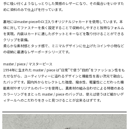
手に吸い付くようなしっとりした質感のレザーになり、その風合いをいかすた
めに染料のみで仕上げを行っています。
裏地にはmaster-pieceのロゴ入りオリジナルジャカードを使用しています。本
体に対してファスナーを長く設定することで収納のしやすさと独特なフォルム
を実現。内装はカードに適したポケットとキーなどを取り付けることができる
クリップを装備。
柔らかな素材感とタッチ感で、ミニマルデザインに仕上げたコインや小物など
の収納に最適なレザーポーチシリーズです。
master / piece / マスターピース
1994年に生まれた master / piece は“日常”で使う“目的”をファッション性をも
たせながら、ユーティリティーに溢れるデザインと機能性を高い次元で融合し
たバッグです。国内外からセレクトした強度、撥水性、軽量性にこだわった機
能素材やオリジナルのパーツを使用し、異素材の組み合わせによる特徴のある
カラーリングをまとった master / piece のバッグは、使えば使うほど細かいデ
ィテールへのこだわりをきっと見つけることが出来るはずです。