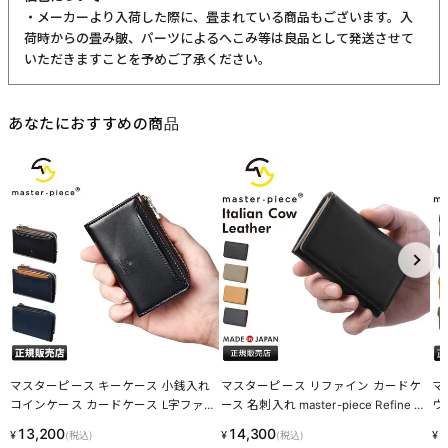
・メーカーより入荷した際に、畳まれている商品もございます。入
荷時からの畳み皺、パーツによるへこみ等は良品として発送させて
いただきますことを予めご了承ください。
あなたにおすすめの商品
マスターピース キーケース 小銭入れ
マスターピース リファイン カードケ
マ
コインケース カードケース L字ファス
ース 名刺入れ master-piece Refine 2
ウ
ナー ノッチ master-piece Notch 223
23164
刺入
13,200
14,300
1
¥
¥
¥
(税込)
(税込)
056