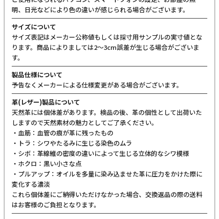
明、日光などにより色の違いが感じられる場合がございます。
サイズについて
サイズ表記はメーカー公称値もしくは採寸用サンプルの実寸値とな
ります。商品によりましては2〜3cm誤差が生じる場合がございま
す。
製品仕様について
予告なくメーカーによる仕様変更がある場合がございます。
革(レザー)製品について
天然革には個体差があります。検品の後、革の個性として出荷いた
しますので天然素材の魅力としてご了承ください。
・血筋：血管の痕が革に残ったもの
・トラ：シワやたるみに生じる染色のムラ
・シボ：革線維の密度の違いによって生じる立体的なシワ模様
・ホクロ：黒い小さな点
・プルアップ：オイルを多量に染み込ませた革に圧力をかけた際に
変化する濃淡
これら個体差にご納得いただけなかった場合、交換返品の際の送料
はお客様のご負担となります。