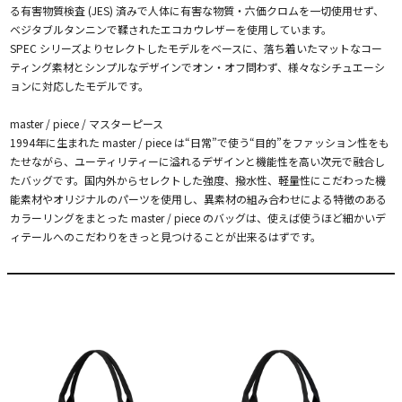
る有害物質検査 (JES) 済みで人体に有害な物質・六価クロムを一切使用せず、
ベジタブルタンニンで鞣されたエコカウレザーを使用しています。
SPEC シリーズよりセレクトしたモデルをベースに、落ち着いたマットなコー
ティング素材とシンプルなデザインでオン・オフ問わず、様々なシチュエーシ
ョンに対応したモデルです。
master / piece / マスターピース
1994年に生まれた master / piece は“日常”で使う“目的”をファッション性をも
たせながら、ユーティリティーに溢れるデザインと機能性を高い次元で融合し
たバッグです。国内外からセレクトした強度、撥水性、軽量性にこだわった機
能素材やオリジナルのパーツを使用し、異素材の組み合わせによる特徴のある
カラーリングをまとった master / piece のバッグは、使えば使うほど細かいデ
ィテールへのこだわりをきっと見つけることが出来るはずです。