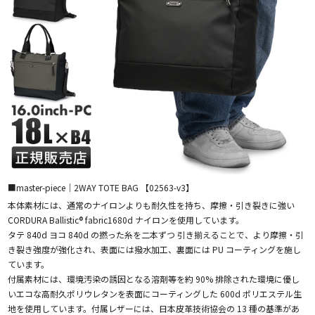
■master-piece｜2WAY TOTE BAG 【02563-v3】
本体素材には、通常のナイロンよりも耐久性を持ち、摩擦・引き裂きに強い
CORDURA Ballistic® fabric1680d ナイロンを使用しています。
タテ 840d ヨコ 840d の撚った糸を二本ずつ 引き揃えることで、より摩擦・引
き裂き強度が強化され、表面には撥水加工、裏面には PU コーティングを施し
ています。
付属素材には、環境汚染の誘因となる溶剤等を約 90% 排除された環境に優し
いエコな高耐久ポリウレタンを表面にコーティングした 600d ポリエステル生
地を使用しています。付属レザーには、日本皮革技術協会の 13 種の基準があ