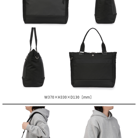
W370×H330×D130［mm］