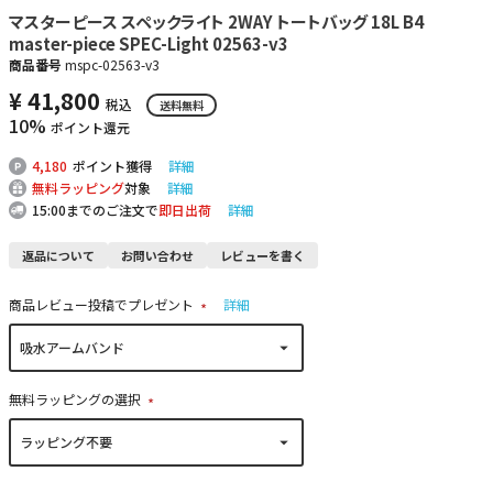
マスターピース スペックライト 2WAY トートバッグ 18L B4
master-piece SPEC-Light 02563-v3
商品番号
mspc-02563-v3
¥
41,800
税込
送料無料
10%
ポイント還元
4,180
ポイント獲得
詳細
無料ラッピング
対象
詳細
15:00までのご注文で
即日出荷
詳細
返品について
お問い合わせ
レビューを書く
商品レビュー投稿でプレゼント
詳細
(
必
須
)
無料ラッピングの選択
(
必
須
)