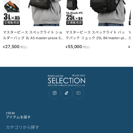
マスターピース スペックライト ショ
マスターピース スペックライト バッ
マ
ルダーバッグ 3L A5 master-piece SP
クパック リュック 25L B4 master-pie
グロ
EC-Light 02569-v3
ce SPEC-Light 02560-v3
4-
27,500
55,000
2
¥
¥
¥
(税込)
(税込)
ITEM
アイテムを探す
カテゴリから探す