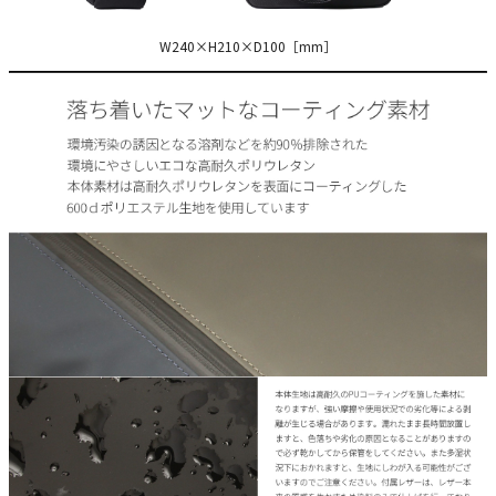
W240×H210×D100［mm］