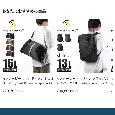
・トラ：シワやたるみに生じる染色のムラ
・シボ：革線維の密度の違いによって生じる立体的なシワ模様
・ホクロ：黒い小さな点
・プルアップ：オイルを多量に染み込ませた革に圧力をかけた際に
変化する濃淡
これら個体差にご納得いただけなかった場合、交換返品の際の送料
はお客様のご負担となります。
スーツケース・キャリーケースについて
・製造工程の性質上、細かい傷や塗装ムラ、気泡などが入る場合が
ございます。
・内装につまみのないファスナーがある場合がございますが、修理
対応時に使用されるものです。
・スライドレバーのグラつきは、遊びを持たせ耐久性を上げるため
の工夫です。
梱包について
・メーカーより入荷した際に、畳まれている商品もございます。入
荷時からの畳み皺、パーツによるへこみ等は良品として発送させて
いただきますことを予めご了承ください。