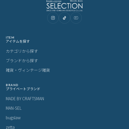
あなたにおすすめの商品
マスターピース プロティアン ショル
マスターピース スリック フラップバ
マ
ダーバッグ A4 16L master-piece PRO
ックパック 13L master-piece slick 02
ャー
TEAN 03141
490
87
29,700
39,600
2
¥
¥
¥
(税込)
(税込)