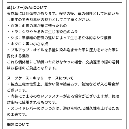
革(レザー)製品について
天然革には個体差があります。検品の後、革の個性として出荷いた
しますので天然素材の魅力としてご了承ください。
・血筋：血管の痕が革に残ったもの
・トラ：シワやたるみに生じる染色のムラ
・シボ：革線維の密度の違いによって生じる立体的なシワ模様
・ホクロ：黒い小さな点
・プルアップ：オイルを多量に染み込ませた革に圧力をかけた際に
変化する濃淡
これら個体差にご納得いただけなかった場合、交換返品の際の送料
はお客様のご負担となります。
スーツケース・キャリーケースについて
・製造工程の性質上、細かい傷や塗装ムラ、気泡などが入る場合が
ございます。
・内装につまみのないファスナーがある場合がございますが、修理
対応時に使用されるものです。
・スライドレバーのグラつきは、遊びを持たせ耐久性を上げるため
の工夫です。
梱包について