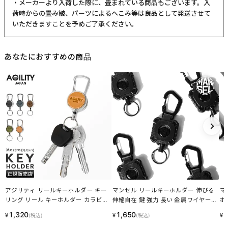
・メーカーより入荷した際に、畳まれている商品もございます。入
荷時からの畳み皺、パーツによるへこみ等は良品として発送させて
いただきますことを予めご了承ください。
あなたにおすすめの商品
アジリティ リールキーホルダー キー
マンセル リールキーホルダー 伸びる
マ
リング リール キーホルダー カラビナ
伸縮自在 鍵 強力 長い 金属ワイヤー
ホ
AGILITY 0591
スマートキー リール付き リール キー
ma
1,320
1,650
1
¥
¥
¥
(税込)
(税込)
ホルダー カラビナ mansel 0016