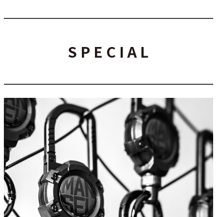
S P E C I A L