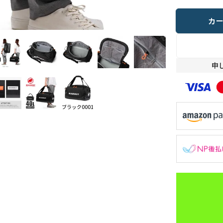
カ
申
ブラック0001