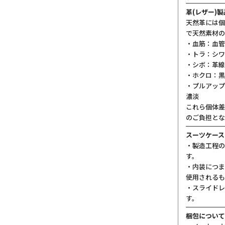
革(レザー)
天然革には個
で天然素材の
・血筋：血管
・トラ：シワ
・シボ：革線
・ホクロ：黒
・プルアップ
濃淡
これら個体差
のご負担とな
スーツケース
・製造工程の
す。
・内装につま
使用されるも
・スライドレ
す。
梱包について