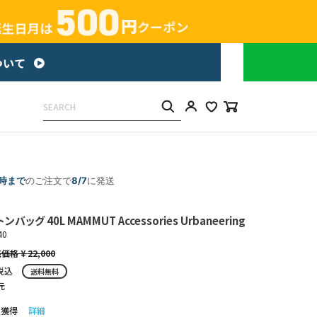
5時まで
のご注文で
8/7
に発送
ッグ 40L MAMMUT Accessories Urbaneering
40
¥
22,000
税込
送料無料
元
ト獲得
詳細