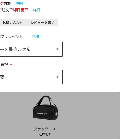
グ
対象
詳細
のご注文で
即日出荷
詳細
お問い合わせ
レビューを書く
稿でプレゼント
詳細
(
必
須
)
の選択
(
必
須
)
ブラック0001
在庫切れ