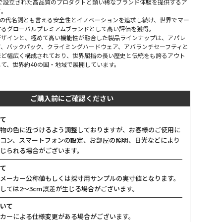
スで設立された高品質のプロダクトと類い稀なブランド体験を提供するア
ド。
その代名詞とも言える安全性とイノベーションを追求し続け、世界でマー
するグローバルプレミアムブランドとして高い評価を獲得。
デザインと、極めて高い機能性が融合した製品ラインナップは、アパレ
ア、バックパック、クライミングハードウェア、アバランチセーフティと
ほど幅広く構成されており、世界屈指の長い歴史と伝統をも誇るアウト
て、世界約40の国・地域で展開しています。
ご購入前にご確認ください
て
物の色に近づけるよう調整しておりますが、お客様のご使用に
コン、スマートフォンの設定、お部屋の照明、日光などにより
じられる場合がございます。
て
メーカー公称値もしくは採寸用サンプルの実寸値となります。
しては2〜3cm誤差が生じる場合がございます。
いて
カーによる仕様変更がある場合がございます。