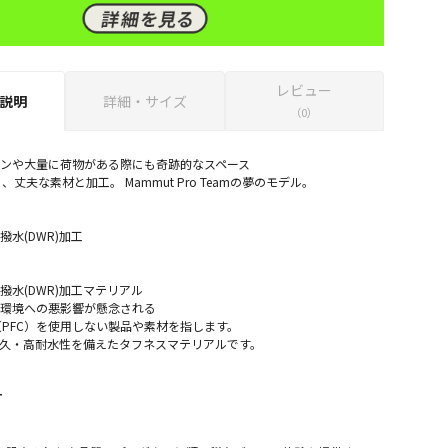
レビュー
説明
詳細・サイズ
（0）
ョンや大量に荷物がある際にも奇跡的なスペース
丈夫な素材と加工。 Mammut Pro Teamの夢のモデル。
撥水(DWR)加工
撥水(DWR)加工マテリアル
、環境への悪影響が懸念される
PFC）を使用しない製品や素材を指します。
耐久・高耐水性を備えたタフネスマテリアルです。
T