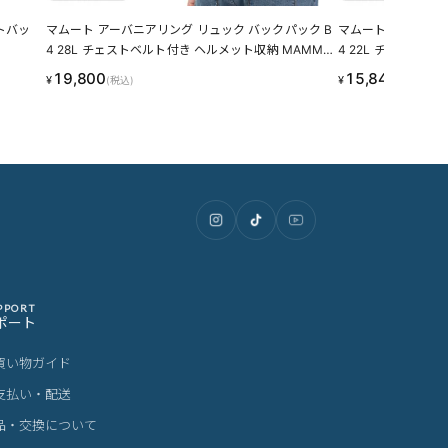
トバッ
マムート アーバニアリング リュック バックパック B
マムート アーバニア
4 28L チェストベルト付き ヘルメット収納 MAMMU
4 22L チェストベ
T Urbaneering Alto28 2570-00290
T Urbaneering Al
19,800
15,840
¥
¥
(税込)
(税込)
PPORT
ポート
買い物ガイド
支払い・配送
品・交換について