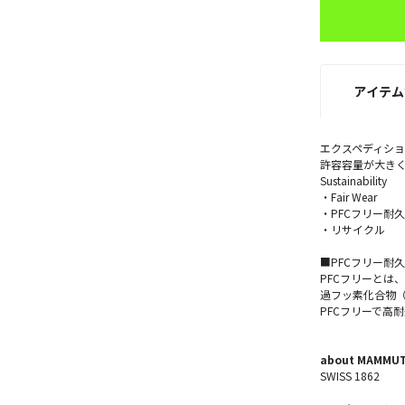
アイテム
エクスペディシ
許容容量が大きく、
Sustainability
・Fair Wear
・PFCフリー耐久
・リサイクル
■PFCフリー耐久
PFCフリーとは
過フッ素化合物（
PFCフリーで高
about MAMMU
SWISS 1862