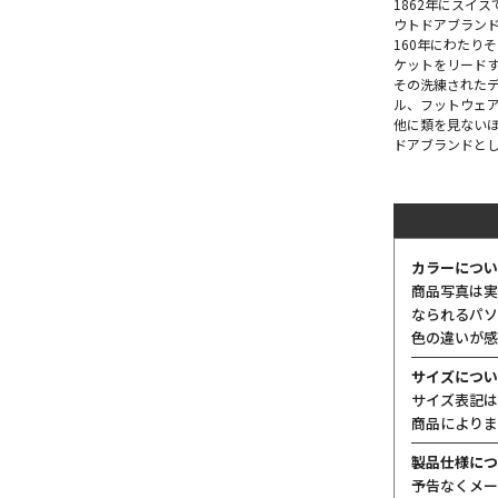
1862年にスイ
ウトドアブラン
160年にわたり
ケットをリード
その洗練された
ル、フットウェ
他に類を見ない
ドアブランドとし
カラーについ
商品写真は実
なられるパソ
色の違いが感
サイズについ
サイズ表記は
商品によりま
製品仕様につ
予告なくメー