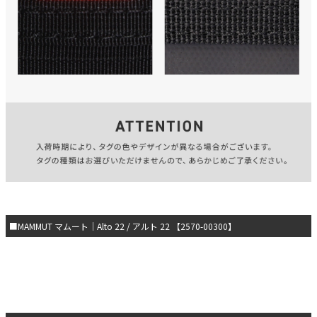
■MAMMUT マムート｜Alto 22 / アルト 22 【2570-00300】