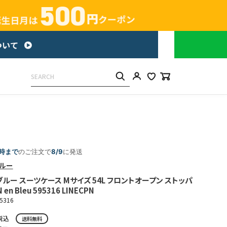
5時まで
のご注文で
8/9
に発送
ルー
ルー スーツケース Mサイズ 54L フロントオープン ストッパ
en Bleu 595316 LINECPN
95316
税込
送料無料