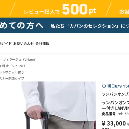
物ガイド
お問い合わせ
会社情報
ヴィラージュ（Village）
泊程度（50～59L）
ントポケット付き
スナー開閉タイプ
明日8/9 1
ランバンオンブ
ランバンオンブ
ー付き LANVIN 
商品番号
lenb-5
¥
33,000