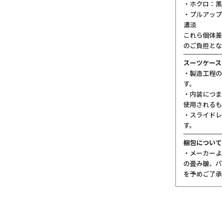
・ホクロ：黒
・プルアップ
濃淡
これら個体差
のご負担とな
スーツケース
・製造工程の
す。
・内装につま
使用されるも
・スライドレ
す。
梱包について
・メーカーよ
の畳み皺、パ
を予めご了承