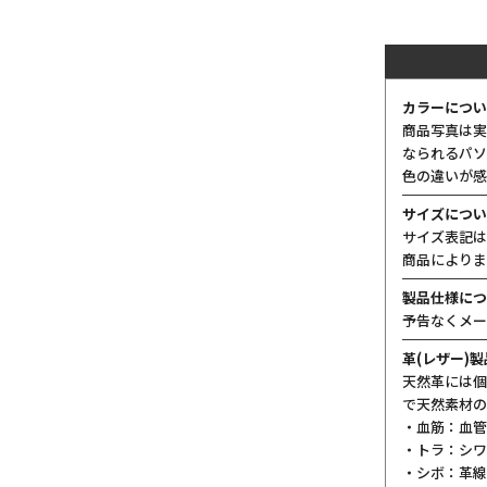
カラーについ
商品写真は実
なられるパソ
色の違いが感
サイズについ
サイズ表記は
商品によりま
製品仕様につ
予告なくメー
革(レザー)
天然革には個
で天然素材の
・血筋：血管
・トラ：シワ
・シボ：革線