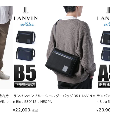
機内持
ランバンオンブルー ショルダーバッグ B5 LANVIN e
ランバンオンブルー シ
IN en
n Bleu 530112 LINECPN
n Bleu 530111 LI
22,000
20,900
¥
¥
(税込)
(税込)