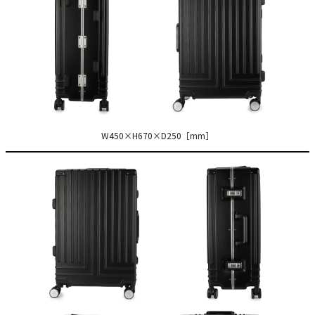
W450×H670×D250［mm］