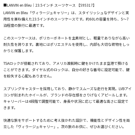
■LANVIN en Bleu｜23.5インチ スーツケース 【595317】
LANVIN en Bleu「ヴィラージュキャリー」は、スタイリッシュなデザインと実
用性を兼ね備えた23.5インチのスーツケースです。約60Lの容量を持ち、5～7
泊程度の旅行に最適です。
このスーツケースは、ポリカーボネートを主素材とし、軽量でありながら高い
耐久性を誇ります。裏地にはポリエステルを使用し、内部も大切な荷物をしっ
かりと保護します。
TSAロックが搭載されており、アメリカ渡航時に鍵をかけたまま空港で預ける
ことができます。ダイヤル式のロックは、自分の好きな番号に設定可能で、鍵
を紛失する心配もありません。
スプリングキャスターを採用しており、静かでスムーズな走行を実現。LVBアイ
コンが刻まれたホイールが、ブランドの存在感をさりげなくアピールします。
キャリーバーは4段階で調整可能で、身長や状況に応じて最適な高さに設定で
きます。
快適な旅をサポートするために考え抜かれた設計で、機能性とデザイン性を両
立した「ヴィラージュキャリー」。次の旅のお供に、ぜひお選びください。