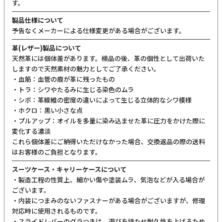
す。
製品仕様について
予告なくメーカーによる仕様変更がある場合がございます。
革(レザー)製品について
天然革には個体差があります。検品の後、革の個性として出荷いた
しますので天然素材の魅力としてご了承ください。
・血筋：血管の痕が革に残ったもの
・トラ：シワやたるみに生じる染色のムラ
・シボ：革線維の密度の違いによって生じる立体的なシワ模様
・ホクロ：黒い小さな点
・プルアップ：オイルを多量に染み込ませた革に圧力をかけた際に
変化する濃淡
これら個体差にご納得いただけなかった場合、交換返品の際の送料
はお客様のご負担となります。
スーツケース・キャリーケースについて
・製造工程の性質上、細かい傷や塗装ムラ、気泡などが入る場合が
ございます。
・内装につまみのないファスナーがある場合がございますが、修理
対応時に使用されるものです。
・スライドレバーのグラつきは、遊びを持たせ耐久性を上げるため