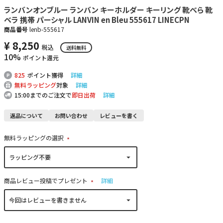
ランバンオンブルー ランバン キーホルダー キーリング 靴べら 靴
ベラ 携帯 パーシャル LANVIN en Bleu 555617 LINECPN
商品番号
lenb-555617
¥
8,250
税込
送料無料
10%
ポイント還元
825
ポイント獲得
詳細
無料ラッピング
対象
詳細
15:00までのご注文で
即日出荷
詳細
返品について
お問い合わせ
レビューを書く
無料ラッピングの選択
(
必
須
)
商品レビュー投稿でプレゼント
詳細
(
必
須
)