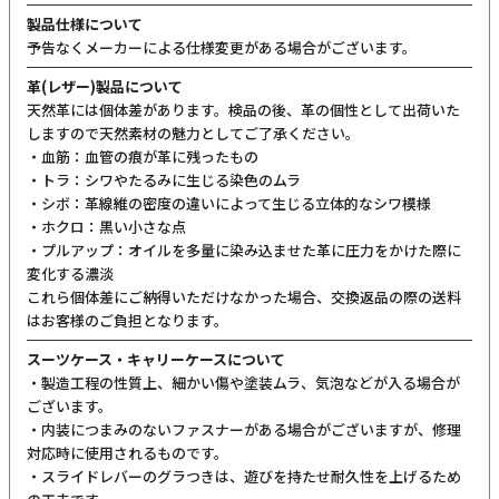
製品仕様について
予告なくメーカーによる仕様変更がある場合がございます。
革(レザー)製品について
天然革には個体差があります。検品の後、革の個性として出荷いた
しますので天然素材の魅力としてご了承ください。
・血筋：血管の痕が革に残ったもの
・トラ：シワやたるみに生じる染色のムラ
・シボ：革線維の密度の違いによって生じる立体的なシワ模様
・ホクロ：黒い小さな点
・プルアップ：オイルを多量に染み込ませた革に圧力をかけた際に
変化する濃淡
これら個体差にご納得いただけなかった場合、交換返品の際の送料
はお客様のご負担となります。
スーツケース・キャリーケースについて
・製造工程の性質上、細かい傷や塗装ムラ、気泡などが入る場合が
ございます。
・内装につまみのないファスナーがある場合がございますが、修理
対応時に使用されるものです。
・スライドレバーのグラつきは、遊びを持たせ耐久性を上げるため