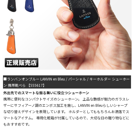
■ランバンオンブルー LANVIN en Bleu / パーシャル / キーホルダー シューホー
ン 携帯靴べら 【555617】
外出先でのスマートな振る舞いに役立つシューホーン
携帯に便利なコンパクトサイズのシューホーン。 上品な艶感が魅力のガラスレ
ザーにサフィアーノ調のエンボス加工を施し、LANVIN en Bleuらしいシャープ
な切り替えデザインを表現しています。 ホルダーとしてももちろんお洒落でス
マートなアイテム。 専用化粧箱が付属しているので、大切な日の贈り物などに
もおすすめです。