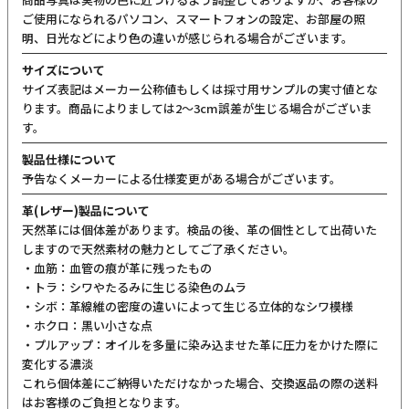
ご使用になられるパソコン、スマートフォンの設定、お部屋の照
明、日光などにより色の違いが感じられる場合がございます。
サイズについて
サイズ表記はメーカー公称値もしくは採寸用サンプルの実寸値とな
ります。商品によりましては2〜3cm誤差が生じる場合がございま
す。
製品仕様について
予告なくメーカーによる仕様変更がある場合がございます。
革(レザー)製品について
天然革には個体差があります。検品の後、革の個性として出荷いた
しますので天然素材の魅力としてご了承ください。
・血筋：血管の痕が革に残ったもの
・トラ：シワやたるみに生じる染色のムラ
・シボ：革線維の密度の違いによって生じる立体的なシワ模様
・ホクロ：黒い小さな点
・プルアップ：オイルを多量に染み込ませた革に圧力をかけた際に
変化する濃淡
これら個体差にご納得いただけなかった場合、交換返品の際の送料
はお客様のご負担となります。