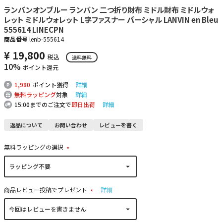
ランバンオンブルー ランバン 二つ折り財布 ミドル財布 ミドルウォ
レット ミドルウォレット L字ファスナー パーシャル LANVIN en Bleu
555614 LINECPN
商品番号
lenb-555614
¥
19,800
税込
送料無料
10%
ポイント還元
1,980
ポイント獲得
詳細
無料ラッピング
対象
詳細
15:00までのご注文で
即日出荷
詳細
返品について
お問い合わせ
レビューを書く
無料ラッピングの選択
(
必
須
)
商品レビュー投稿でプレゼント
詳細
(
必
須