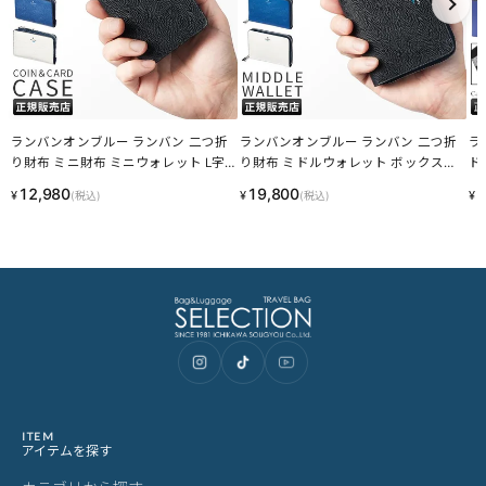
ランバンオンブルー ランバン 二つ折
ランバンオンブルー ランバン 二つ折
ラ
り財布 ミニ財布 ミニウォレット L字
り財布 ミドルウォレット ボックス型
ド
ファスナー ネビュラ LANVIN en Bleu
ラウンドファスナー ネビュラ LANVI
2 
12,980
19,800
2
¥
¥
¥
(税込)
(税込)
533601 LINECPN
N en Bleu 533604 LINECPN
IN
ITEM
アイテムを探す