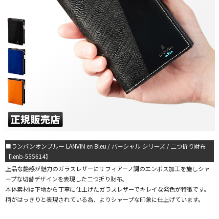
■ランバンオンブルー LANVIN en Bleu / パーシャル シリーズ / 二つ折り財布
【lenb-555614】
上品な艶感が魅力のガラスレザーにサフィアーノ調のエンボス加工を施しシャ
ープな切替デザインを表現した二つ折り財布。
本体素材は下地から丁寧に仕上げたガラスレザーでキレイな発色が特徴です。
柄がはっきりと表現されている為、よりシャープな印象に仕上げています。