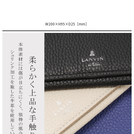
W200×H95×D25［mm］