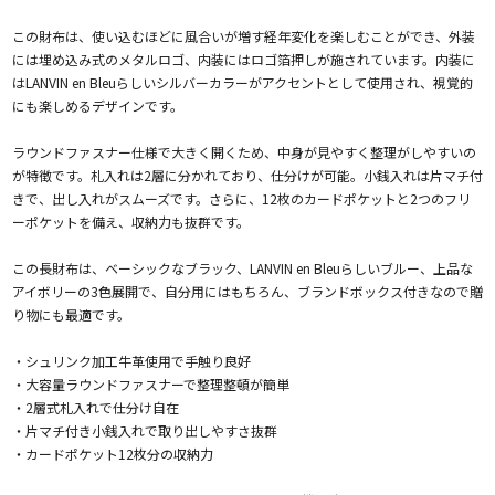
この財布は、使い込むほどに風合いが増す経年変化を楽しむことができ、外装
には埋め込み式のメタルロゴ、内装にはロゴ箔押しが施されています。内装に
はLANVIN en Bleuらしいシルバーカラーがアクセントとして使用され、視覚的
にも楽しめるデザインです。
ラウンドファスナー仕様で大きく開くため、中身が見やすく整理がしやすいの
が特徴です。札入れは2層に分かれており、仕分けが可能。小銭入れは片マチ付
きで、出し入れがスムーズです。さらに、12枚のカードポケットと2つのフリ
ーポケットを備え、収納力も抜群です。
この長財布は、ベーシックなブラック、LANVIN en Bleuらしいブルー、上品な
アイボリーの3色展開で、自分用にはもちろん、ブランドボックス付きなので贈
り物にも最適です。
・シュリンク加工牛革使用で手触り良好
・大容量ラウンドファスナーで整理整頓が簡単
・2層式札入れで仕分け自在
・片マチ付き小銭入れで取り出しやすさ抜群
・カードポケット12枚分の収納力