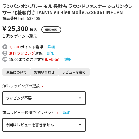
ランバンオンブルー モル 長財布 ラウンドファスナー シュリンクレ
ザー 化粧箱付き LANVIN en Bleu Molle 538606 LINECPN
商品番号
lenb-538606
¥
25,300
税込
送料無料
10%
ポイント還元
2,530
ポイント獲得
詳細
無料ラッピング
対象
詳細
15:00までのご注文で
即日出荷
詳細
返品について
お問い合わせ
レビューを書く
無料ラッピングの選択
(
必
須
)
商品レビュー投稿でプレゼント
詳細
(
必
須
)