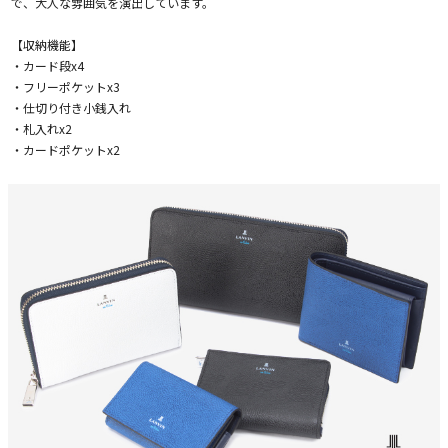
で、大人な雰囲気を演出しています。
【収納機能】
・カード段x4
・フリーポケットx3
・仕切り付き小銭入れ
・札入れx2
・カードポケットx2