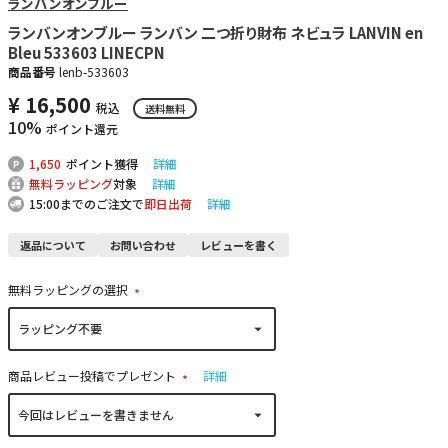
ランバンオンブルー
ランバンオンブルー ランバン 二つ折り財布 ネビュラ LANVIN en
Bleu 533603 LINECPN
商品番号
lenb-533603
¥
16,500
税込
送料無料
10%
ポイント還元
1,650
ポイント獲得
詳細
無料ラッピング
対象
詳細
15:00までのご注文で
即日出荷
詳細
返品について
お問い合わせ
レビューを書く
無料ラッピングの選択
(
必
須
)
商品レビュー投稿でプレゼント
詳細
(
必
須
)