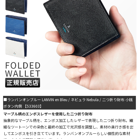
■ランバンオンブルー LANVIN en Bleu / ネビュラ Nebula / 二つ折り財布 小銭
ボタン内側 【533603】
マーブル柄のエンボスレザーを使用した二つ折り財布
抽象的なマーブル柄を、エンボス加工したレザーで表現した二つ折り財布。繊
細なツートーンでの染色と最終の加工で光沢感を調整し、素材の奥行き感を出
してエンボスを引き立てています。ランバンオンブルーらしい個性的な素材