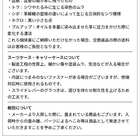
・血筋：血管の痕が革に残ったもの
・トラ：シワやたるみに生じる染色のムラ
・シボ：革線維の密度の違いによって生じる立体的なシワ模様
・ホクロ：黒い小さな点
・プルアップ：オイルを多量に染み込ませた革に圧力をかけた際に
変化する濃淡
これら個体差にご納得いただけなかった場合、交換返品の際の送料
はお客様のご負担となります。
スーツケース・キャリーケースについて
・製造工程の性質上、細かい傷や塗装ムラ、気泡などが入る場合が
ございます。
・内装につまみのないファスナーがある場合がございますが、修理
対応時に使用されるものです。
・スライドレバーのグラつきは、遊びを持たせ耐久性を上げるため
の工夫です。
梱包について
・メーカーより入荷した際に、畳まれている商品もございます。入
荷時からの畳み皺、パーツによるへこみ等は良品として発送させて
いただきますことを予めご了承ください。