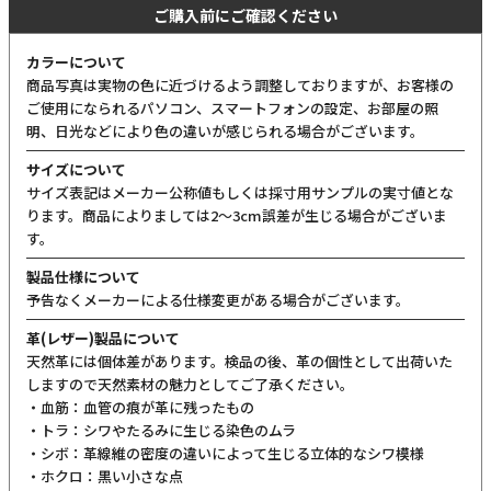
ご購入前にご確認ください
カラーについて
商品写真は実物の色に近づけるよう調整しておりますが、お客様の
ご使用になられるパソコン、スマートフォンの設定、お部屋の照
明、日光などにより色の違いが感じられる場合がございます。
サイズについて
サイズ表記はメーカー公称値もしくは採寸用サンプルの実寸値とな
ります。商品によりましては2〜3cm誤差が生じる場合がございま
す。
製品仕様について
予告なくメーカーによる仕様変更がある場合がございます。
革(レザー)製品について
天然革には個体差があります。検品の後、革の個性として出荷いた
しますので天然素材の魅力としてご了承ください。
・血筋：血管の痕が革に残ったもの
・トラ：シワやたるみに生じる染色のムラ
・シボ：革線維の密度の違いによって生じる立体的なシワ模様
・ホクロ：黒い小さな点