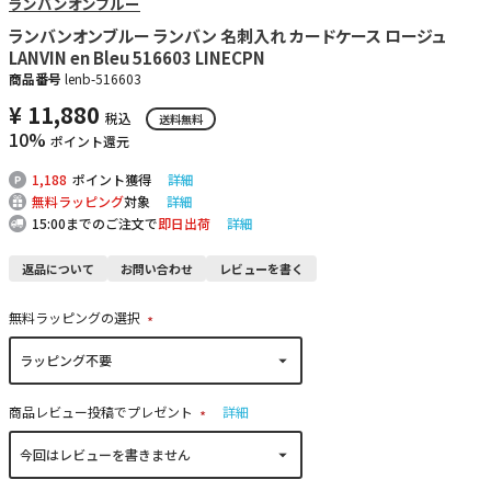
ランバンオンブルー
ランバンオンブルー ランバン 名刺入れ カードケース ロージュ
LANVIN en Bleu 516603 LINECPN
商品番号
lenb-516603
¥
11,880
税込
送料無料
10%
ポイント還元
1,188
ポイント獲得
詳細
無料ラッピング
対象
詳細
15:00までのご注文で
即日出荷
詳細
返品について
お問い合わせ
レビューを書く
無料ラッピングの選択
(
必
須
)
商品レビュー投稿でプレゼント
詳細
(
必
須
)